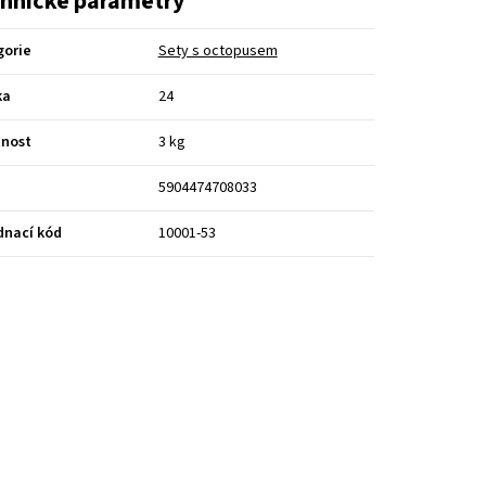
hnické parametry
gorie
Sety s octopusem
ka
24
nost
3 kg
5904474708033
dnací kód
10001-53