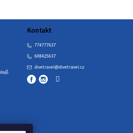
Kontakt
774777637
608425637
divetravel
@
divetravel.cz
dajů