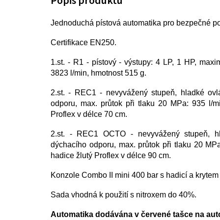
Jednoduchá pístová automatika pro bezpečné pot
Certifikace EN250.
1.st. - R1 - pístový - výstupy: 4 LP, 1 HP, maxi
3823 l/min, hmotnost 515 g.
2.st. - REC1 - nevyvážený stupeň,
hladké ovl
odporu, max. průtok při tlaku 20 MPa: 935 l/m
Proflex v délce 70 cm.
2.st. - REC1 OCTO - nevyvážený stupeň,
h
dýchacího odporu, max. průtok při tlaku 20 MPa
hadice žlutý Proflex v délce 90 cm.
Konzole Combo II mini 400 bar s hadicí a kryte
Sada vhodná k použití s nitroxem do 40%.
Automatika dodávána v červené tašce na aut