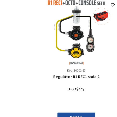
Kód: 10001-53
Průměrné
Regulátor R1 REC1 sada 2
hodnocení
produktu
1–2 týdny
je
0,0
z
5
hvězdiček.