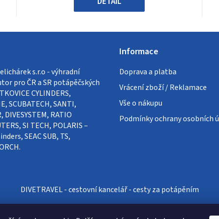
DETAIL
Informace
lichárek s.r.o - výhradní
Doprava a platba
utor pro ČR a SR potápěčských
Vrácení zboží / Reklamace
VÍTKOVICE CYLINDERS,
Vše o nákupu
E, SCUBATECH, SANTI,
, DIVESYSTEM, RATIO
Podmínky ochrany osobních ú
ERS, SI TECH, POLARIS –
inders, SEAC SUB, TS,
ORCH.
DIVETRAVEL - cestovní kancelář - cesty za potápěním