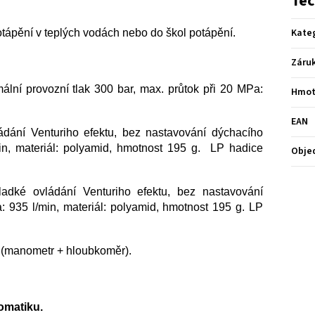
Tec
Kate
ápění v teplých vodách nebo do škol potápění.
Záru
mální provozní tlak 300 bar, max. průtok při 20 MPa:
Hmot
EAN
ádání Venturiho efektu,
bez nastavování dýchacího
in, materiál: polyamid, hmotnost 195 g. LP hadice
Obje
ladké ovládání Venturiho efektu,
bez nastavování
: 935 l/min, materiál: polyamid, hmotnost 195 g. LP
m (manometr + hloubkoměr).
omatiku.