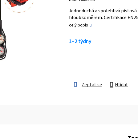
je
Jednoduchá a spolehlivá písto
0,0
hloubkoměrem. Certifikace EN25
z 5
celý popis
hvězdiček.
1–2 týdny
Zeptat se
Hlídat