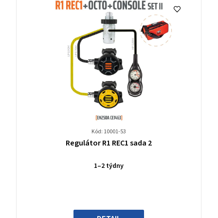
Kód: 10001-53
Průměrné
Regulátor R1 REC1 sada 2
hodnocení
produktu
1–2 týdny
je
0,0
z
5
hvězdiček.