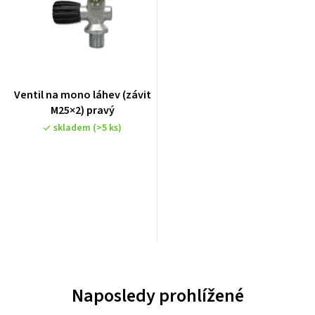
Ventil na mono láhev (závit
M25×2) pravý
skladem
(>5 ks)
Naposledy prohlížené