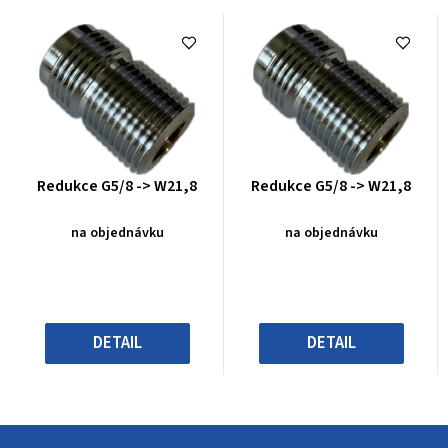
Průměrné
Průměrné
Redukce G5/8 -> W21,8
Redukce G5/8 -> W21,8
hodnocení
hodnocení
produktu
produktu
na objednávku
na objednávku
je
je
0,0
0,0
z
z
5
5
hvězdiček.
hvězdiček.
DETAIL
DETAIL
Z