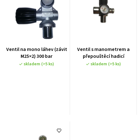
Ventil na mono láhev (závit
Ventil s manometrem a
M25×2) 300 bar
přepouštěcí hadicí
skladem
(>5 ks)
skladem
(>5 ks)