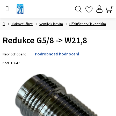
Přejít
na
obsah
Hledat
NÁ
KO
Domů
Tlakové láhve
Ventily k lahvím
Příslušenství k ventilům
Redukce G5/8 -> W21,8
Průměrné
Podrobnosti hodnocení
Neohodnoceno
hodnocení
produktu
Kód:
10647
je
0,0
z 5
hvězdiček.