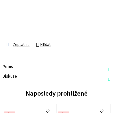
Zeptat se
Hlídat
Popis
Diskuze
Naposledy prohlížené