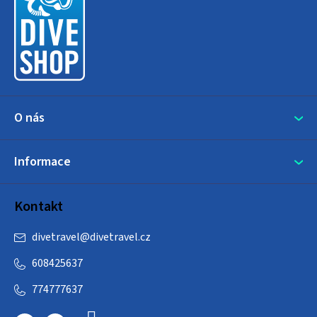
p
a
t
í
O nás
Informace
Kontakt
divetravel
@
divetravel.cz
608425637
774777637