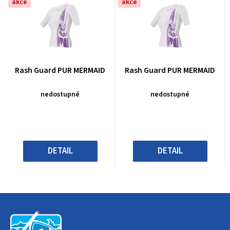
akce
akce
Průměrné
Průměrné
Rash Guard PUR MERMAID
Rash Guard PUR MERMAID
hodnocení
hodnocení
produktu
produktu
nedostupné
nedostupné
je
je
0,0
0,0
z
z
5
5
hvězdiček.
hvězdiček.
DETAIL
DETAIL
Z
á