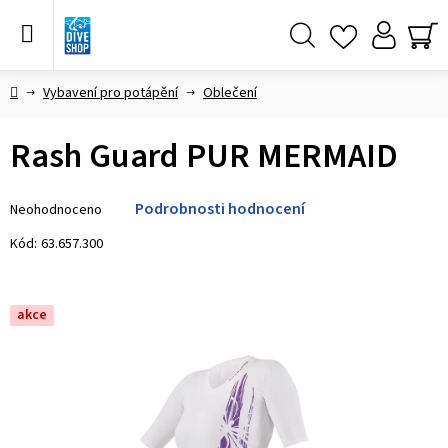
Přejít
na
obsah
Hledat
NÁ
KO
Domů
Vybavení pro potápění
Oblečení
Rash Guard PUR MERMAID
Průměrné
Podrobnosti hodnocení
Neohodnoceno
hodnocení
produktu
Kód:
63.657.300
je
0,0
z 5
akce
hvězdiček.