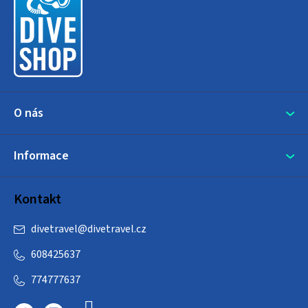
p
a
t
í
O nás
Informace
Kontakt
divetravel
@
divetravel.cz
608425637
774777637