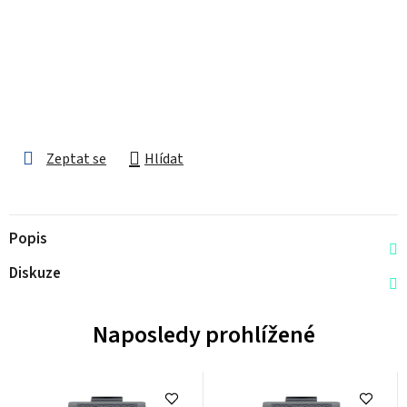
Zeptat se
Hlídat
Popis
Diskuze
Naposledy prohlížené