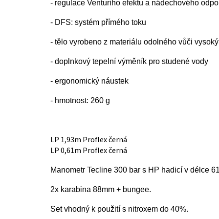
- regulace Venturiho efektu a nádechového odpo
- DFS: systém přímého toku
- tělo vyrobeno z materiálu odolného vůči vyso
- doplnkový tepelní výměník pro studené vody
- ergonomický náustek
- hmotnost: 260 g
LP 1,93m Proflex černá
LP 0,61m Proflex černá
Manometr
Tecline 300 bar s HP hadicí v délce 6
2x karabina 88mm + bungee.
Set vhodný k použití s nitroxem do 40%.