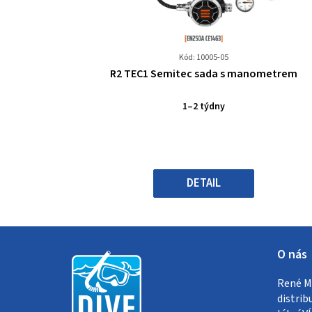
Kód: 10005-05
Průměrné
R2 TEC1 Semitec sada s manometrem
hodnocení
produktu
1–2 týdny
je
0,0
z
5
hvězdiček.
DETAIL
Z
O nás
á
René Me
p
distrib