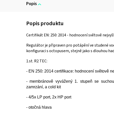
Popis
Certifikát EN: 250: 2014 - hodnocení světově nejvyš
Regulátor je připraven pro potápění ve studené vod
konfiguraci s octopusem, stejně jako s dlouhou had
1.st. R2 TEC:
- EN 250: 2014 certifikace: hodnocení světově n
- membránově vyvážený 1. stupeň se suchou k
zamrzání, a cold kit
- 4/5x LP port, 2x HP port
- otočná hlava