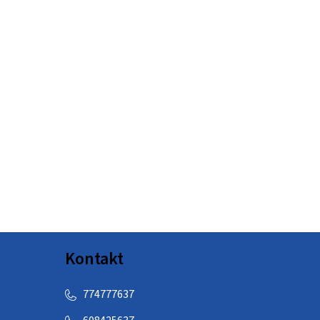
Kontakt
774777637