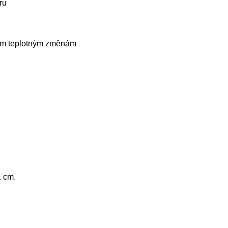
ru
kým teplotným změnám
1 cm.