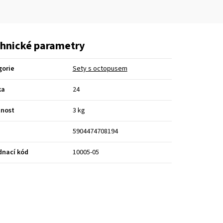
hnické parametry
gorie
Sety s octopusem
ka
24
nost
3 kg
5904474708194
dnací kód
10005-05