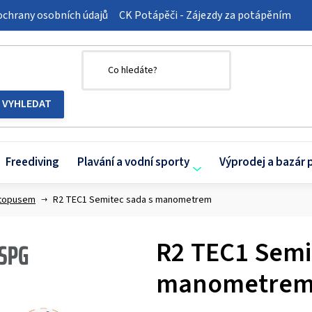
chrany osobních údajů
CK Potápěči - Zájezdy za potápěním
Freediving
Plavání a vodní sporty
Výprodej a bazár 
ctopusem
R2 TEC1 Semitec sada s manometrem
R2 TEC1 Semi
manometre
Průměrné