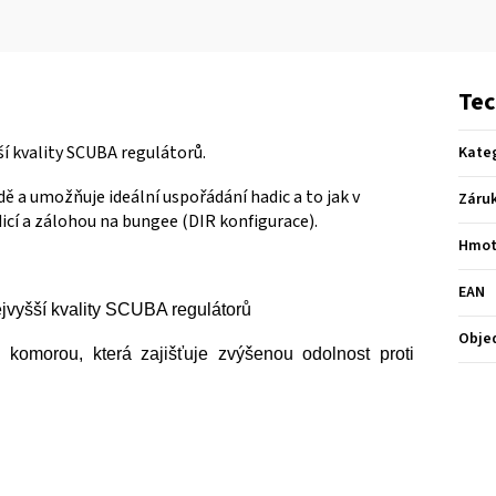
Tec
ší kvality SCUBA regulátorů.
Kate
ě a umožňuje ideální uspořádání hadic a to jak v
Záru
icí a zálohou na bungee (DIR konfigurace).
Hmot
EAN
ejvyšší kvality SCUBA regulátorů
Obje
omorou, která zajišťuje zvýšenou odolnost proti