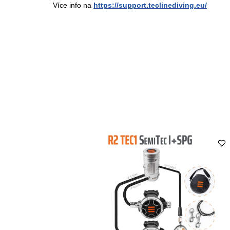
Více info na
https://support.teclinediving.eu/