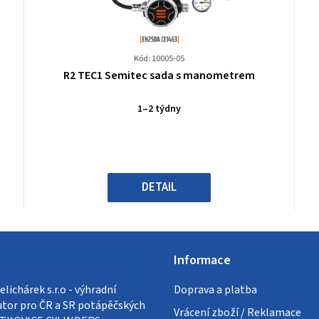
Kód: 10005-05
Průměrné
R2 TEC1 Semitec sada s manometrem
hodnocení
produktu
1–2 týdny
je
0,0
z
5
hvězdiček.
DETAIL
Informace
lichárek s.r.o - výhradní
Doprava a platba
utor pro ČR a SR potápěčských
Vrácení zboží / Reklamace