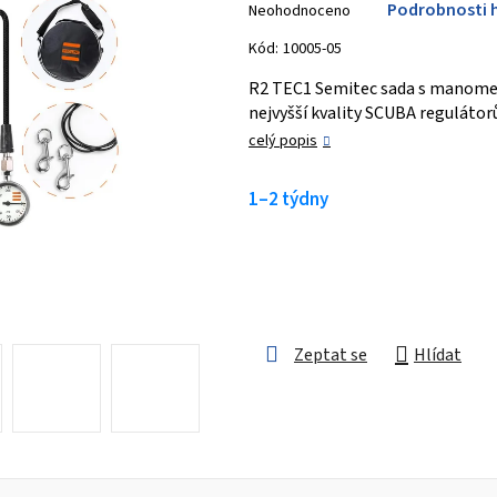
Podrobnosti 
Neohodnoceno
hodnocení
produktu
Kód:
10005-05
je
R2 TEC1 Semitec sada s manometr
0,0
nejvyšší kvality SCUBA regulátor
z 5
celý popis
hvězdiček.
1–2 týdny
Zeptat se
Hlídat