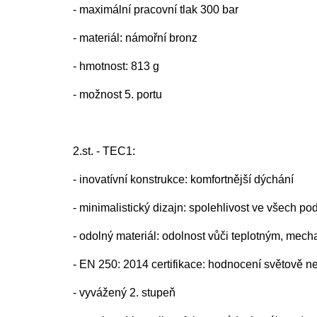
- maximální pracovní tlak 300 bar
- materiál: námořní bronz
- hmotnost: 813 g
- možnost 5. portu
2.st. - TEC1:
- inovatívní konstrukce: komfortnější dýchání
- minimalistický dizajn: spolehlivost ve všech 
- odolný materiál: odolnost vůči teplotným, mec
- EN 250: 2014 certifikace: hodnocení světově ne
- vyvážený 2. stupe
ň