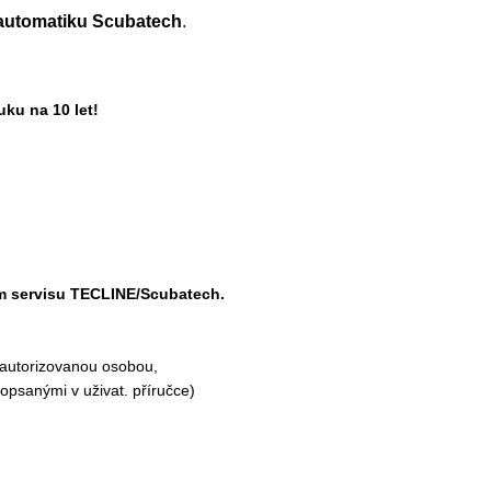
 automatiku Scubatech
.
uku na 10 let!
ém servisu TECLINE/Scubatech.
eautorizovanou osobou,
popsanými v uživat. příručce)