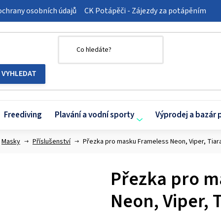
chrany osobních údajů
CK Potápěči - Zájezdy za potápěním
Freediving
Plavání a vodní sporty
Výprodej a bazár 
Masky
Příslušenství
Přezka pro masku Frameless Neon, Viper, Tiara 
Přezka pro m
Neon, Viper, T
Průměrné