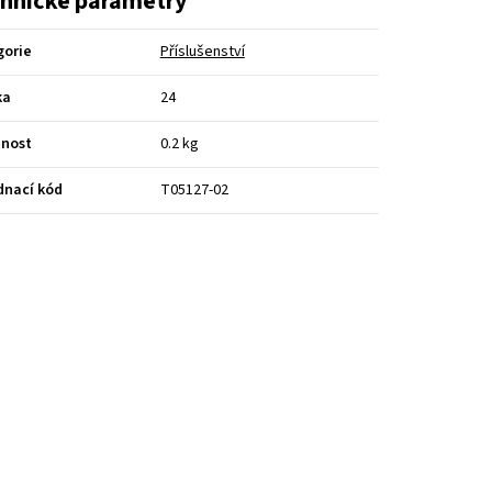
hnické parametry
gorie
Příslušenství
ka
24
nost
0.2 kg
dnací kód
T05127-02