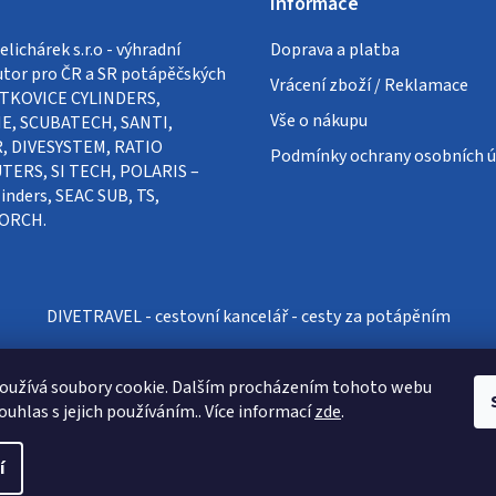
Informace
lichárek s.r.o - výhradní
Doprava a platba
utor pro ČR a SR potápěčských
Vrácení zboží / Reklamace
VÍTKOVICE CYLINDERS,
Vše o nákupu
E, SCUBATECH, SANTI,
, DIVESYSTEM, RATIO
Podmínky ochrany osobních ú
ERS, SI TECH, POLARIS –
inders, SEAC SUB, TS,
ORCH.
DIVETRAVEL - cestovní kancelář - cesty za potápěním
oužívá soubory cookie. Dalším procházením tohoto webu
ouhlas s jejich používáním.. Více informací
zde
.
í