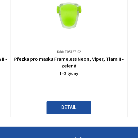
Kód: T05127-02
Průměrné
II -
Přezka pro masku Frameless Neon, Viper, Tiara II -
hodnocení
zelená
produktu
1–2 týdny
je
0,0
z
5
hvězdiček.
DETAIL