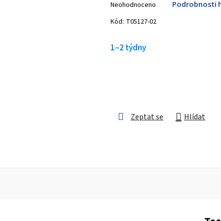
Podrobnosti 
Neohodnoceno
hodnocení
produktu
Kód:
T05127-02
je
0,0
1–2 týdny
z 5
hvězdiček.
Zeptat se
Hlídat