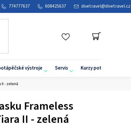
774777637
608425637
divetravel
@
divetravel.cz
NÁKUPNÍ
KOŠÍK
potápěčské výstroje
Servis
Kurzy potápění
O
II - zelená
asku Frameless
iara II - zelená