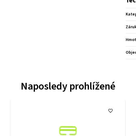
Tec
Kate
Záru
Hmot
Obje
Naposledy prohlížené