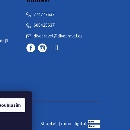
Kontakt
774777637
608425637
divetravel
@
divetravel.cz
dajů
Souhlasím
Shoptet
|
mime digital