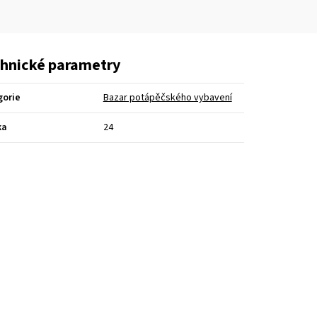
hnické parametry
gorie
Bazar potápěčského vybavení
ka
24