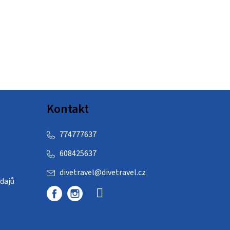
Kontakt
774777637
608425637
divetravel
@
divetravel.cz
dajů