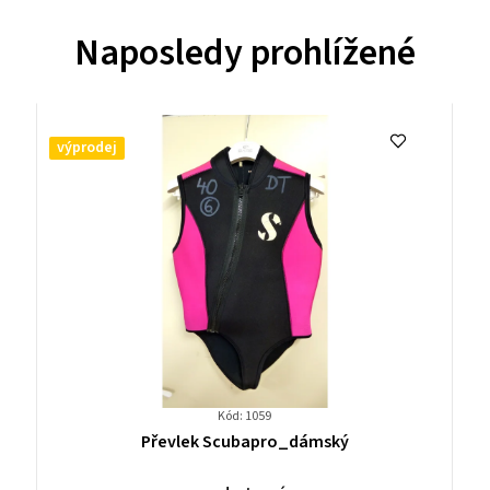
Naposledy prohlížené
výprodej
Kód: 1059
Průměrné
Převlek Scubapro_dámský
hodnocení
produktu