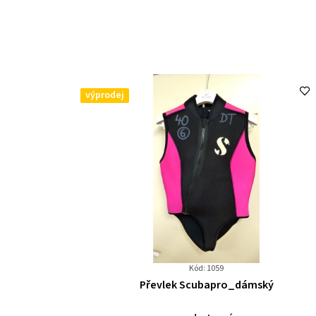
výprodej
Kód: 1059
Průměrné
Převlek Scubapro_dámský
hodnocení
produktu