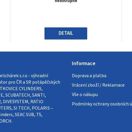
nedostupné
je
0,0
z
5
hvězdiček.
DETAIL
Informace
lichárek s.r.o - výhradní
Doprava a platba
utor pro ČR a SR potápěčských
Vrácení zboží / Reklamace
VÍTKOVICE CYLINDERS,
Vše o nákupu
E, SCUBATECH, SANTI,
, DIVESYSTEM, RATIO
Podmínky ochrany osobních ú
ERS, SI TECH, POLARIS –
inders, SEAC SUB, TS,
ORCH.