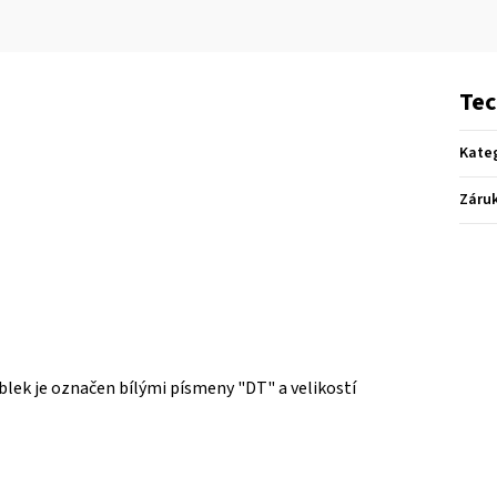
Tec
Kate
Záru
oblek je označen bílými písmeny "DT" a velikostí