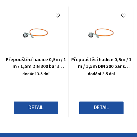
Průměrné
Průměrné
Přepouštěcí hadice 0,5m / 1
Přepouštěcí hadice 0,5m / 1
hodnocení
hodnocení
m / 1,5m DIN 300 bar s
m / 1,5m DIN 300 bar s
produktu
produktu
manometrem
manometrem
dodání 3-5 dní
dodání 3-5 dní
je
je
0,0
0,0
z
z
5
5
hvězdiček.
hvězdiček.
DETAIL
DETAIL