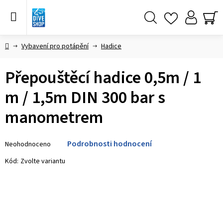
Přejít
na
obsah
Hledat
NÁ
KO
Domů
Vybavení pro potápění
Hadice
Přepouštěcí hadice 0,5m / 1
m / 1,5m DIN 300 bar s
manometrem
Průměrné
Podrobnosti hodnocení
Neohodnoceno
hodnocení
produktu
Kód:
Zvolte variantu
je
0,0
z 5
hvězdiček.