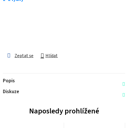
Zeptat se
Hlídat
Popis
Diskuze
Naposledy prohlížené