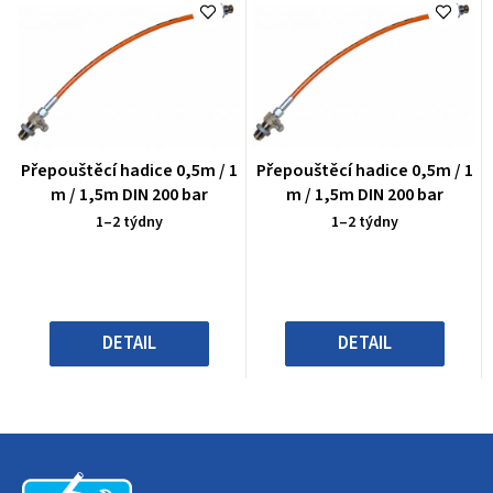
Průměrné
Průměrné
Přepouštěcí hadice 0,5m / 1
Přepouštěcí hadice 0,5m / 1
hodnocení
hodnocení
m / 1,5m DIN 200 bar
m / 1,5m DIN 200 bar
produktu
produktu
1–2 týdny
1–2 týdny
je
je
5,0
5,0
z
z
5
5
hvězdiček.
hvězdiček.
DETAIL
DETAIL
Z
á