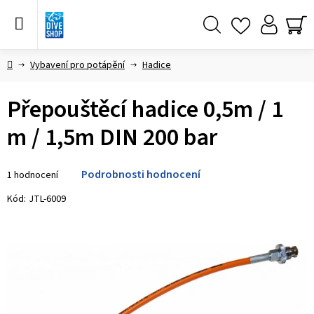
Přejít
na
obsah
Hledat
NÁ
KO
Domů
Vybavení pro potápění
Hadice
Přepouštěcí hadice 0,5m / 1
m / 1,5m DIN 200 bar
Průměrné
Podrobnosti hodnocení
1 hodnocení
hodnocení
produktu
Kód:
JTL-6009
je
5,0
z 5
hvězdiček.