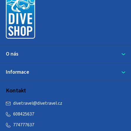
p
a
t
í
O nás
Informace
Kontakt
divetravel
@
divetravel.cz
608425637
774777637