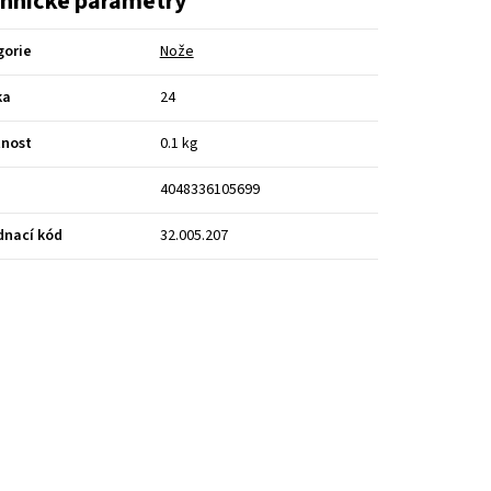
hnické parametry
gorie
Nože
ka
24
nost
0.1 kg
4048336105699
dnací kód
32.005.207