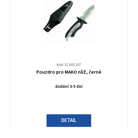
Kód: 32.005.207
Průměrné
Pouzdro pro MAKO nůž, černé
hodnocení
produktu
dodání 3-5 dní
je
0,0
z
5
hvězdiček.
DETAIL