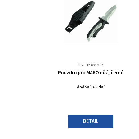
Kód: 32.005.207
Průměrné
Pouzdro pro MAKO nůž, černé
hodnocení
produktu
dodání 3-5 dní
je
0,0
z
5
hvězdiček.
DETAIL