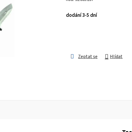
je
0,0
dodání 3-5 dní
z 5
hvězdiček.
Zeptat se
Hlídat