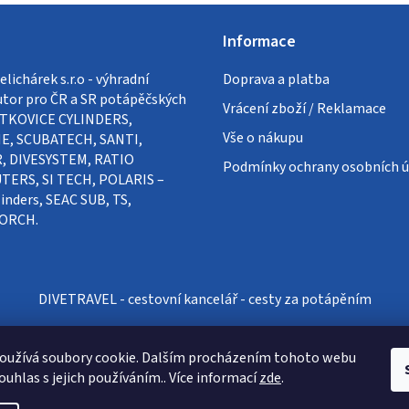
Informace
lichárek s.r.o - výhradní
Doprava a platba
utor pro ČR a SR potápěčských
Vrácení zboží / Reklamace
VÍTKOVICE CYLINDERS,
Vše o nákupu
E, SCUBATECH, SANTI,
, DIVESYSTEM, RATIO
Podmínky ochrany osobních ú
ERS, SI TECH, POLARIS –
inders, SEAC SUB, TS,
ORCH.
DIVETRAVEL - cestovní kancelář - cesty za potápěním
oužívá soubory cookie. Dalším procházením tohoto webu
ouhlas s jejich používáním.. Více informací
zde
.