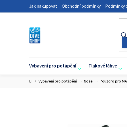
Přejít
Jak nakupovat
Obchodní podmínky
Podmínky o
na
obsah
Vybavení pro potápění
Tlakové láhve
Domů
Vybavení pro potápění
Nože
Pouzdro pro MA