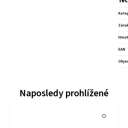
Tec
Kate
Záru
Hmot
EAN
Obje
Naposledy prohlížené