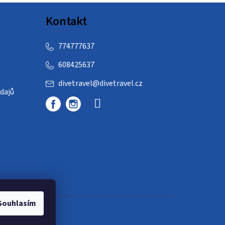
Kontakt
774777637
608425637
divetravel
@
divetravel.cz
dajů
Souhlasím