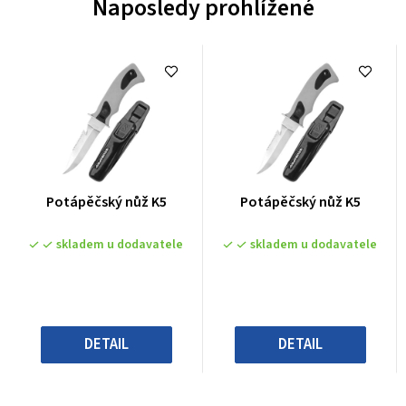
Naposledy prohlížené
Průměrné
Průměrné
Potápěčský nůž K5
Potápěčský nůž K5
hodnocení
hodnocení
produktu
produktu
skladem u dodavatele
skladem u dodavatele
je
je
0,0
0,0
z
z
5
5
hvězdiček.
hvězdiček.
DETAIL
DETAIL