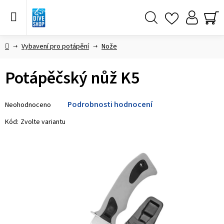
Přejít
na
obsah
Hledat
NÁ
KO
Domů
Vybavení pro potápění
Nože
Potápěčský nůž K5
Průměrné
Podrobnosti hodnocení
Neohodnoceno
hodnocení
produktu
Kód:
Zvolte variantu
je
0,0
z 5
hvězdiček.