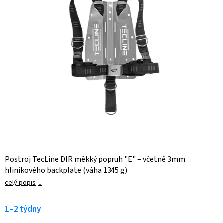
Postroj TecLine DIR měkký popruh "E" – včetně 3mm
hliníkového backplate (váha 1345 g)
celý popis
1–2 týdny