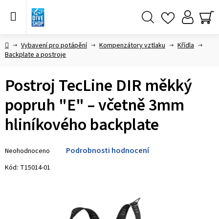
Přejít
na
obsah
Hledat
NÁ
KO
Domů
Vybavení pro potápění
Kompenzátory vztlaku
Křídla
Backplate a postroje
Postroj TecLine DIR měkký
popruh "E" – včetně 3mm
hliníkového backplate
Průměrné
Podrobnosti hodnocení
Neohodnoceno
hodnocení
produktu
Kód:
T15014-01
je
0,0
z 5
hvězdiček.