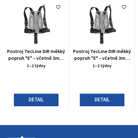
Průměrné
Průměrné
Postroj TecLine DIR měkký
Postroj TecLine DIR měkký
hodnocení
hodnocení
popruh "E" – včetně 3mm
popruh "E" – včetně 3mm
produktu
produktu
hliníkového backplate
hliníkového backplate
1–2 týdny
1–2 týdny
je
je
0,0
0,0
z
z
5
5
hvězdiček.
hvězdiček.
DETAIL
DETAIL
Z