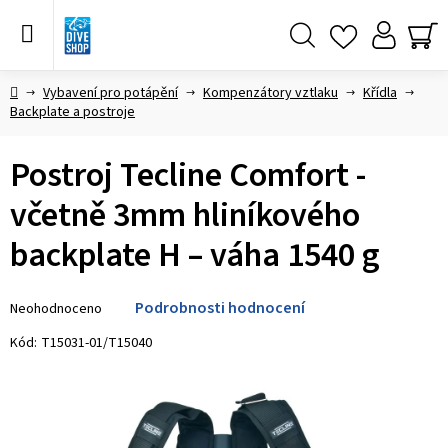
Přejít
na
obsah
Hledat
NÁ
KO
Domů
Vybavení pro potápění
Kompenzátory vztlaku
Křídla
Backplate a postroje
Postroj Tecline Comfort -
včetně 3mm hliníkového
backplate H – váha 1540 g
Průměrné
Podrobnosti hodnocení
Neohodnoceno
hodnocení
produktu
Kód:
T15031-01/T15040
je
0,0
z 5
hvězdiček.