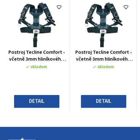
Průměrné
Průměrné
Postroj Tecline Comfort -
Postroj Tecline Comfort -
hodnocení
hodnocení
včetně 3mm hliníkového
včetně 3mm hliníkového
produktu
produktu
backplate H – váha 1540 g
backplate H – váha 1540 g
skladem
skladem
je
je
0,0
0,0
z
z
5
5
hvězdiček.
hvězdiček.
DETAIL
DETAIL
Z