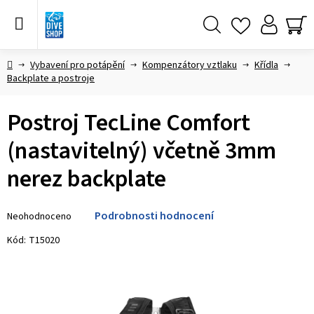
Přejít
na
obsah
Hledat
NÁ
KO
Domů
Vybavení pro potápění
Kompenzátory vztlaku
Křídla
Backplate a postroje
Postroj TecLine Comfort
(nastavitelný) včetně 3mm
nerez backplate
Průměrné
Podrobnosti hodnocení
Neohodnoceno
hodnocení
produktu
Kód:
T15020
je
0,0
z 5
hvězdiček.