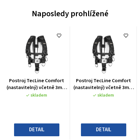
Naposledy prohlížené
Průměrné
Průměrné
Postroj TecLine Comfort
Postroj TecLine Comfort
hodnocení
hodnocení
(nastavitelný) včetně 3mm
(nastavitelný) včetně 3mm
produktu
produktu
nerez backplate
nerez backplate
skladem
skladem
je
je
0,0
0,0
z
z
5
5
hvězdiček.
hvězdiček.
DETAIL
DETAIL