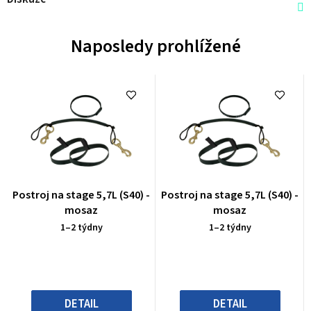
Naposledy prohlížené
Průměrné
Průměrné
Postroj na stage 5,7L (S40) -
Postroj na stage 5,7L (S40) -
hodnocení
hodnocení
mosaz
mosaz
produktu
produktu
1–2 týdny
1–2 týdny
je
je
0,0
0,0
z
z
5
5
hvězdiček.
hvězdiček.
DETAIL
DETAIL