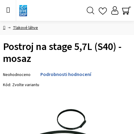
Přejít
na
obsah
Hledat
NÁ
KO
Domů
Tlakové láhve
Postroj na stage 5,7L (S40) -
mosaz
Průměrné
Podrobnosti hodnocení
Neohodnoceno
hodnocení
produktu
Kód:
Zvolte variantu
je
0,0
z 5
hvězdiček.