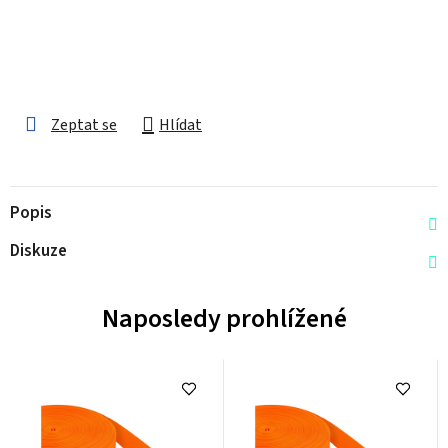
Zeptat se
Hlídat
Popis
Diskuze
Naposledy prohlížené