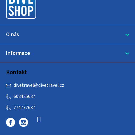
t
í
O nás
Informace
Kontakt
divetravel
@
divetravel.cz
608425637
774777637