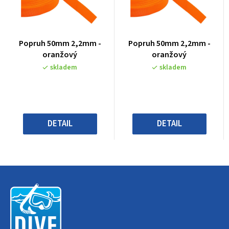
Průměrné
Průměrné
Popruh 50mm 2,2mm -
Popruh 50mm 2,2mm -
hodnocení
hodnocení
oranžový
oranžový
produktu
produktu
skladem
skladem
je
je
0,0
0,0
z
z
5
5
hvězdiček.
hvězdiček.
DETAIL
DETAIL
Z
á
p
a