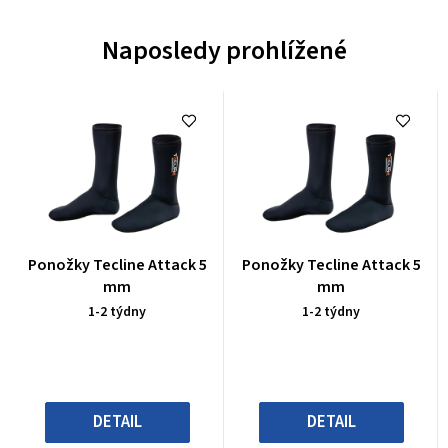
Naposledy prohlížené
Průměrné
Průměrné
Ponožky Tecline Attack 5
Ponožky Tecline Attack 5
hodnocení
hodnocení
mm
mm
produktu
produktu
1-2 týdny
1-2 týdny
je
je
0,0
0,0
z
z
5
5
hvězdiček.
hvězdiček.
DETAIL
DETAIL