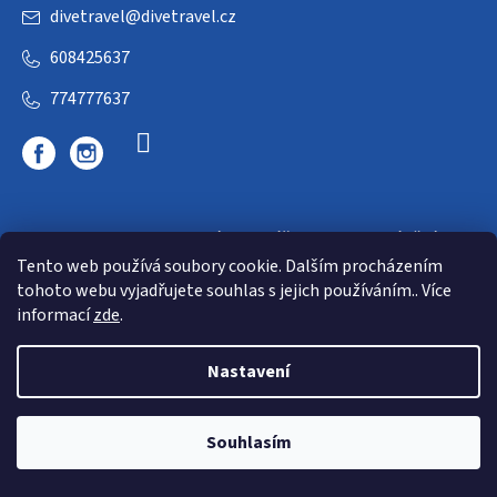
divetravel
@
divetravel.cz
608425637
774777637
DIVETRAVEL - cestovní kancelář - cesty za potápěním
Tento web používá soubory cookie. Dalším procházením
tohoto webu vyjadřujete souhlas s jejich používáním.. Více
informací
zde
.
Nastavení
Copyright 2026
E-dive
. Všechna práva vyhrazena.
Souhlasím
Shoptet
|
mime digital