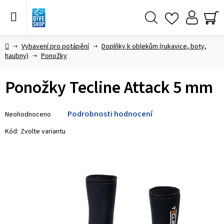
Přejít
na
obsah
Hledat
NÁ
KO
Domů
Vybavení pro potápění
Doplňky k oblekům (rukavice, boty,
haubny)
Ponožky
Ponožky Tecline Attack 5 mm
Průměrné
Podrobnosti hodnocení
Neohodnoceno
hodnocení
produktu
Kód:
Zvolte variantu
je
0,0
z 5
hvězdiček.