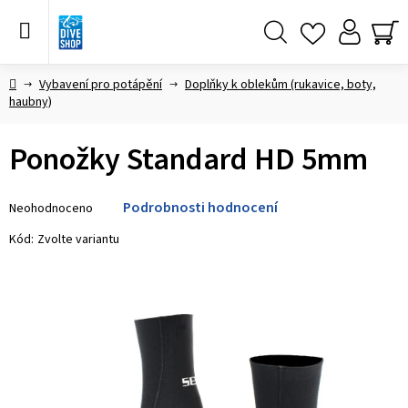
Přejít
na
obsah
Hledat
NÁ
KO
Domů
Vybavení pro potápění
Doplňky k oblekům (rukavice, boty,
haubny)
Ponožky Standard HD 5mm
Průměrné
Podrobnosti hodnocení
Neohodnoceno
hodnocení
produktu
Kód:
Zvolte variantu
je
0,0
z 5
hvězdiček.