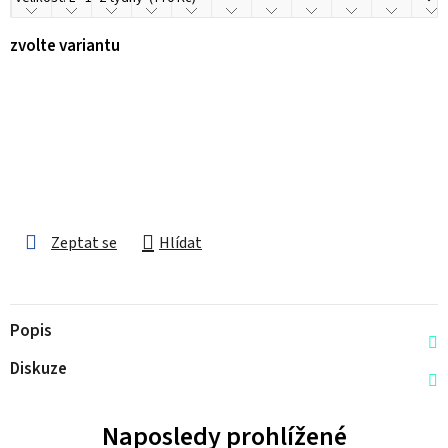
zvolte variantu
Zeptat se
Hlídat
Popis
Diskuze
Naposledy prohlížené