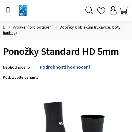
Přejít
na
obsah
Hledat
NÁ
KO
Domů
Vybavení pro potápění
Doplňky k oblekům (rukavice, boty,
haubny)
Ponožky Standard HD 5mm
Průměrné
Podrobnosti hodnocení
Neohodnoceno
hodnocení
produktu
Kód:
Zvolte variantu
je
0,0
z 5
hvězdiček.