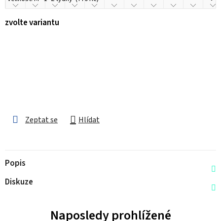
zvolte variantu
Zeptat se
Hlídat
Popis
Diskuze
Naposledy prohlížené