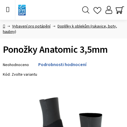
Přejít
na
obsah
Hledat
NÁ
KO
Domů
Vybavení pro potápění
Doplňky k oblekům (rukavice, boty,
haubny)
Ponožky Anatomic 3,5mm
Průměrné
Podrobnosti hodnocení
Neohodnoceno
hodnocení
produktu
Kód:
Zvolte variantu
je
0,0
z 5
hvězdiček.