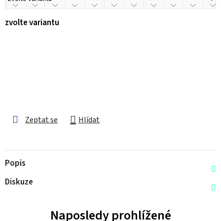
zvolte variantu
Zeptat se
Hlídat
Popis
Diskuze
Naposledy prohlížené