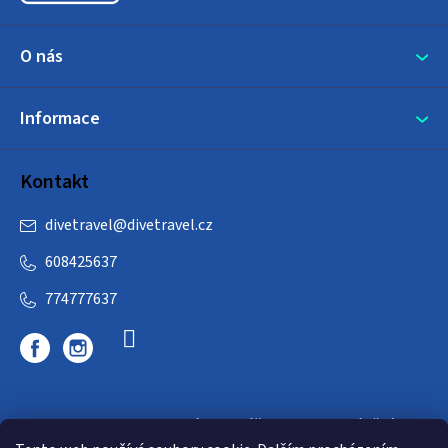
O nás
Informace
Kontakt
divetravel
@
divetravel.cz
608425637
774777637
DIVETRAVEL - cestovní kancelář - cesty za potápěním