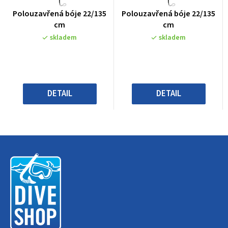
Průměrné
Průměrné
Polouzavřená bóje 22/135
Polouzavřená bóje 22/135
hodnocení
hodnocení
cm
cm
produktu
produktu
skladem
skladem
je
je
0,0
0,0
z
z
5
5
hvězdiček.
hvězdiček.
DETAIL
DETAIL
Z
á
p
a
t
í