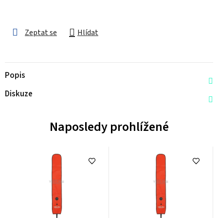
Zeptat se
Hlídat
Popis
Diskuze
Naposledy prohlížené