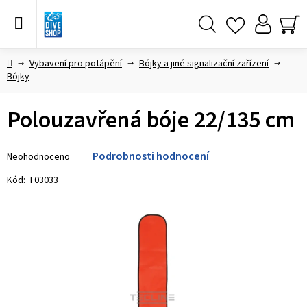
Přejít
na
obsah
Hledat
NÁ
KO
Domů
Vybavení pro potápění
Bójky a jiné signalizační zařízení
Bójky
Polouzavřená bóje 22/135 cm
Průměrné
Podrobnosti hodnocení
Neohodnoceno
hodnocení
produktu
Kód:
T03033
je
0,0
z 5
hvězdiček.