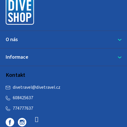
a
t
í
O nás
Informace
Kontakt
divetravel
@
divetravel.cz
608425637
774777637