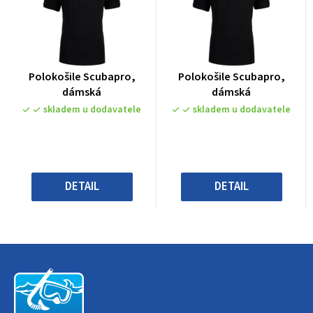
Průměrné
Průměrné
Polokošile Scubapro,
Polokošile Scubapro,
hodnocení
hodnocení
dámská
dámská
produktu
produktu
skladem u dodavatele
skladem u dodavatele
je
je
0,0
0,0
z
z
5
5
hvězdiček.
hvězdiček.
DETAIL
DETAIL
Z
á
p