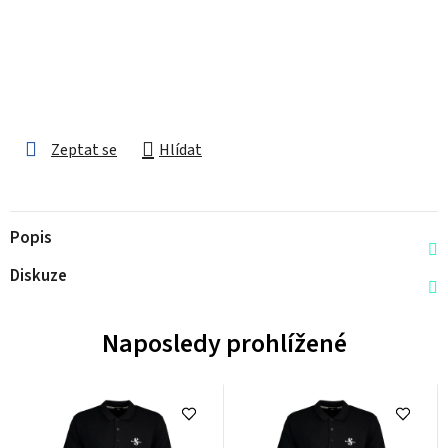
Zeptat se
Hlídat
Popis
Diskuze
Naposledy prohlížené