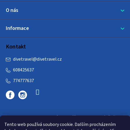
O nás
Informace
Kontakt
divetravel
@
divetravel.cz
608425637
774777637
DIVETRAVEL - cestovní kancelář - cesty za potápěním
Tento web používá soubory cookie. Dalším procházením