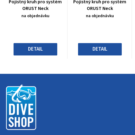
Průměrné
Průměrné
Pojistný kruh pro systém
Pojistný kruh pro systém
hodnocení
hodnocení
ORUST Neck
ORUST Neck
produktu
produktu
na objednávku
na objednávku
je
je
0,0
0,0
z
z
5
5
hvězdiček.
hvězdiček.
DETAIL
DETAIL
Z
á
p
a
t
í