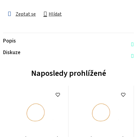
Zeptat se
Hlídat
Popis
Diskuze
Naposledy prohlížené