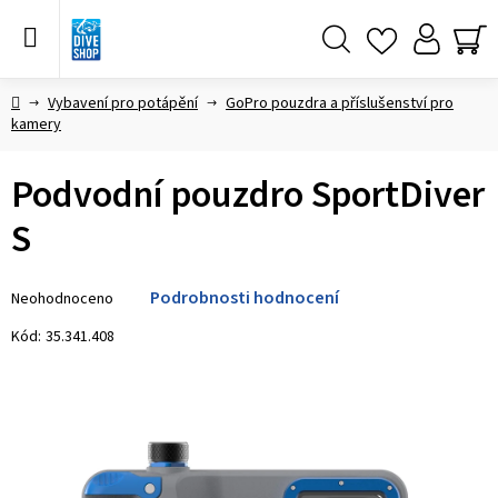
Přejít
na
obsah
Hledat
NÁ
KO
Domů
Vybavení pro potápění
GoPro pouzdra a příslušenství pro
kamery
Podvodní pouzdro SportDiver
S
Průměrné
Podrobnosti hodnocení
Neohodnoceno
hodnocení
produktu
Kód:
35.341.408
je
0,0
z 5
hvězdiček.