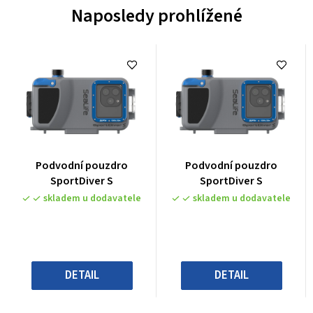
Naposledy prohlížené
Průměrné
Průměrné
Podvodní pouzdro
Podvodní pouzdro
hodnocení
hodnocení
SportDiver S
SportDiver S
produktu
produktu
skladem u dodavatele
skladem u dodavatele
je
je
0,0
0,0
z
z
5
5
hvězdiček.
hvězdiček.
DETAIL
DETAIL