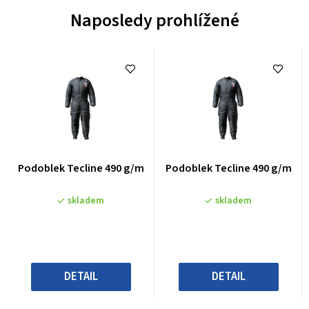
Naposledy prohlížené
Průměrné
Průměrné
Podoblek Tecline 490 g/m
Podoblek Tecline 490 g/m
hodnocení
hodnocení
produktu
produktu
skladem
skladem
je
je
0,0
0,0
z
z
5
5
hvězdiček.
hvězdiček.
DETAIL
DETAIL