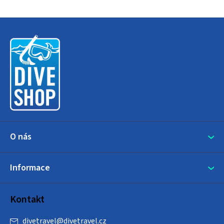
Z
á
p
a
t
í
O nás
Informace
Kontakt
divetravel
@
divetravel.cz