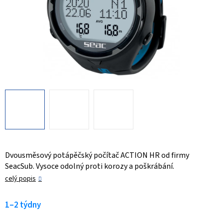
Dvousměsový potápěčský počítač ACTION HR od firmy
SeacSub. Vysoce odolný proti korozy a poškrábání.
celý popis
1–2 týdny