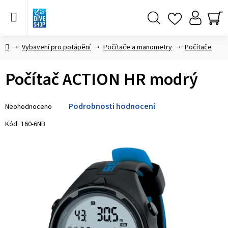
Přejít
na
obsah
Hledat
NÁ
KO
Domů
Vybavení pro potápění
Počítače a manometry
Počítače
Počítač ACTION HR modrý
Průměrné
Podrobnosti hodnocení
Neohodnoceno
hodnocení
produktu
Kód:
160-6NB
je
0,0
z 5
hvězdiček.