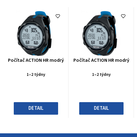
Průměrné
Průměrné
Počítač ACTION HR modrý
Počítač ACTION HR modrý
hodnocení
hodnocení
produktu
produktu
1–2 týdny
1–2 týdny
je
je
0,0
0,0
z
z
5
5
hvězdiček.
hvězdiček.
DETAIL
DETAIL