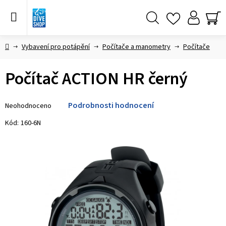
Přejít
na
obsah
Hledat
NÁ
KO
Domů
Vybavení pro potápění
Počítače a manometry
Počítače
Počítač ACTION HR černý
Průměrné
Podrobnosti hodnocení
Neohodnoceno
hodnocení
produktu
Kód:
160-6N
je
0,0
z 5
hvězdiček.