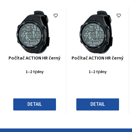
Průměrné
Průměrné
Počítač ACTION HR černý
Počítač ACTION HR černý
hodnocení
hodnocení
produktu
produktu
1–2 týdny
1–2 týdny
je
je
0,0
0,0
z
z
5
5
hvězdiček.
hvězdiček.
DETAIL
DETAIL