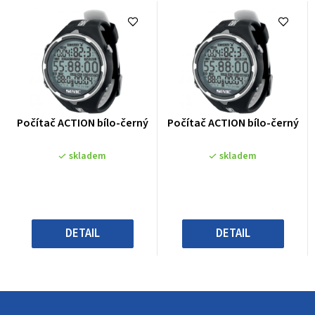
Průměrné
Průměrné
Počítač ACTION bílo-černý
Počítač ACTION bílo-černý
hodnocení
hodnocení
produktu
produktu
skladem
skladem
je
je
0,0
0,0
z
z
5
5
hvězdiček.
hvězdiček.
DETAIL
DETAIL
Z