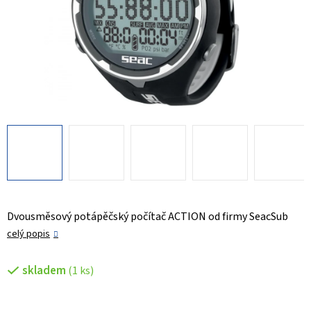
Dvousměsový potápěčský počítač ACTION od firmy SeacSub
celý popis
skladem
(1 ks)