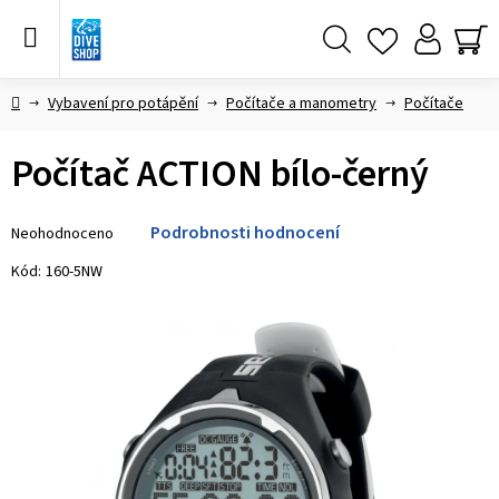
Přejít
na
obsah
Hledat
NÁ
KO
Domů
Vybavení pro potápění
Počítače a manometry
Počítače
Počítač ACTION bílo-černý
Průměrné
Podrobnosti hodnocení
Neohodnoceno
hodnocení
produktu
Kód:
160-5NW
je
0,0
z 5
hvězdiček.