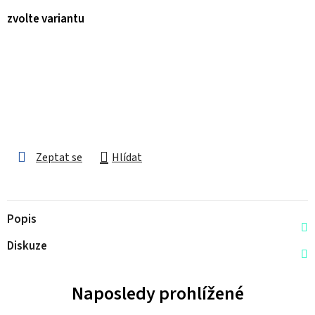
zvolte variantu
Zeptat se
Hlídat
Popis
Diskuze
Naposledy prohlížené