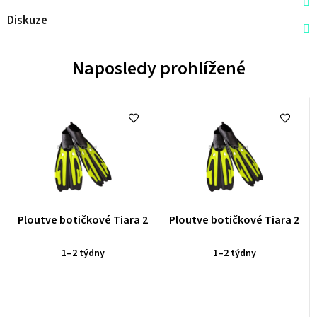
Diskuze
Naposledy prohlížené
Průměrné
Průměrné
Ploutve botičkové Tiara 2
Ploutve botičkové Tiara 2
hodnocení
hodnocení
produktu
produktu
1–2 týdny
1–2 týdny
je
je
0,0
0,0
z
z
5
5