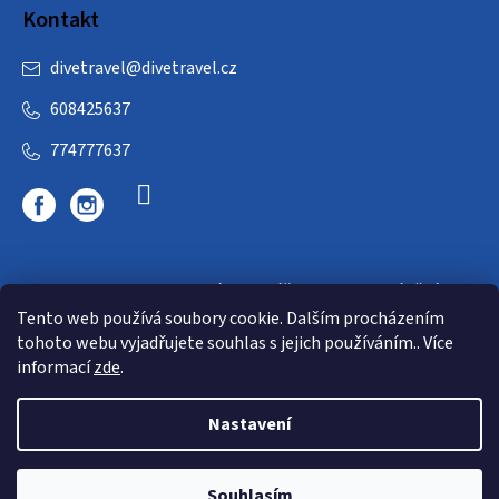
Kontakt
divetravel
@
divetravel.cz
608425637
774777637
DIVETRAVEL - cestovní kancelář - cesty za potápěním
Tento web používá soubory cookie. Dalším procházením
tohoto webu vyjadřujete souhlas s jejich používáním.. Více
informací
zde
.
Nastavení
Copyright 2026
E-dive
. Všechna práva vyhrazena.
Souhlasím