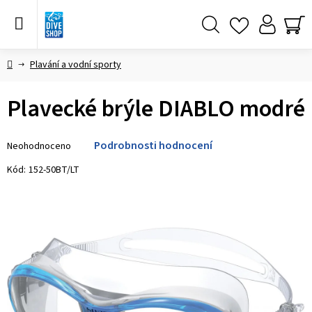
Přejít
na
obsah
Hledat
NÁ
KO
Domů
Plavání a vodní sporty
Plavecké brýle DIABLO modré
Průměrné
Podrobnosti hodnocení
Neohodnoceno
hodnocení
produktu
Kód:
152-50BT/LT
je
0,0
z 5
hvězdiček.