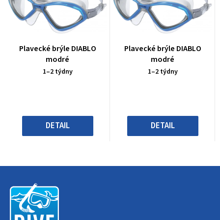
Průměrné
Průměrné
Plavecké brýle DIABLO
Plavecké brýle DIABLO
hodnocení
hodnocení
modré
modré
produktu
produktu
1–2 týdny
1–2 týdny
je
je
0,0
0,0
z
z
5
5
hvězdiček.
hvězdiček.
DETAIL
DETAIL
Z
á
p
a