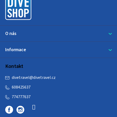
t
í
O nás
Informace
Kontakt
divetravel
@
divetravel.cz
608425637
774777637