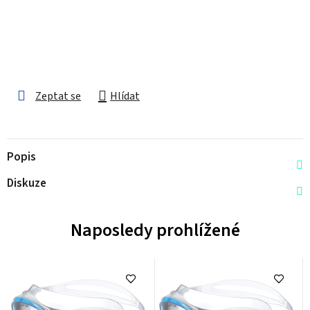
Zeptat se
Hlídat
Popis
Diskuze
Naposledy prohlížené