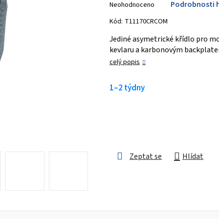
Podrobnosti 
Neohodnoceno
hodnocení
produktu
Kód:
T11170CRCOM
je
Jediné asymetrické křídlo pro m
0,0
kevlaru a karbonovým backplat
z 5
celý popis
hvězdiček.
1–2 týdny
Zeptat se
Hlídat