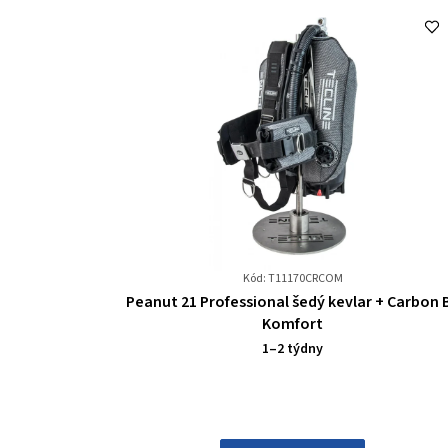
Kód: T11170CRCOM
Průměrné
Peanut 21 Professional šedý kevlar + Carbon 
hodnocení
Komfort
produktu
1–2 týdny
je
0,0
z
5