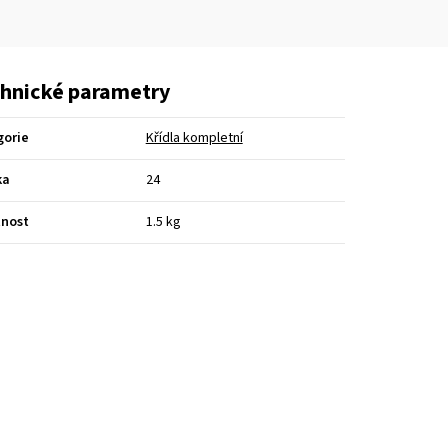
hnické parametry
gorie
Křídla kompletní
ka
24
nost
1.5 kg