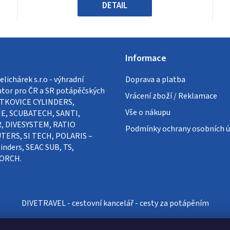
hvězdiček.
DETAIL
Informace
lichárek s.r.o - výhradní
Doprava a platba
utor pro ČR a SR potápěčských
Vrácení zboží / Reklamace
VÍTKOVICE CYLINDERS,
Vše o nákupu
E, SCUBATECH, SANTI,
, DIVESYSTEM, RATIO
Podmínky ochrany osobních ú
ERS, SI TECH, POLARIS –
inders, SEAC SUB, TS,
ORCH.
DIVETRAVEL - cestovní kancelář - cesty za potápěním