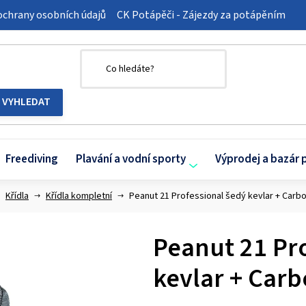
chrany osobních údajů
CK Potápěči - Zájezdy za potápěním
Freediving
Plavání a vodní sporty
Výprodej a bazár 
Křídla
Křídla kompletní
Peanut 21 Professional šedý kevlar + Carb
Peanut 21 Pr
kevlar + Car
Průměrné