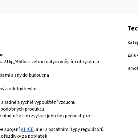
Tec
Kate
hu
Záru
ak: 21kg/46lbs s velmi malým vnějším obrysem a
Hmot
ebami a sny do budoucna
ný a odolný kevlar
e snadné a rychlé vypouštění vzduchu
h podobných produktu
a hladině a tím zvyšuje jeho bezpečnost proti
ve spojení
V1 ICE
, ale i s ostatními typy regulátorů
 přezdívky za poplatek