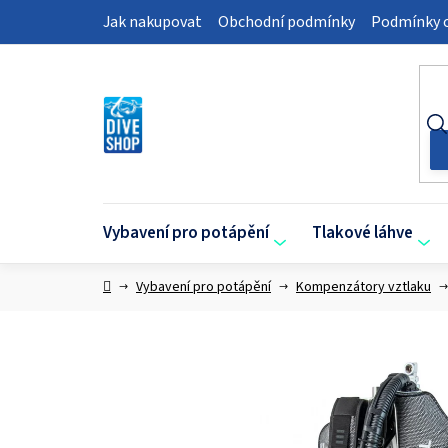
Přejít
Jak nakupovat
Obchodní podmínky
Podmínky o
na
obsah
Vybavení pro potápění
Tlakové láhve
Domů
Vybavení pro potápění
Kompenzátory vztlaku