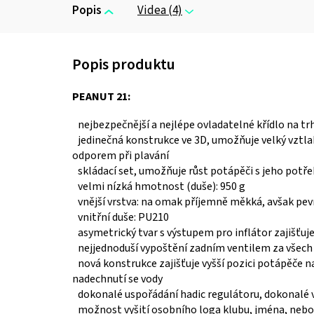
Popis
Videa (4)
PEANUT 21:
nejbezpečnější a nejlépe ovladatelné křídlo na tr
jedinečná konstrukce ve 3D, umožňuje velký vztl
odporem při plavání
skládací set, umožňuje růst potápěči s jeho potř
velmi nízká hmotnost (duše): 950 g
vnější vrstva: na omak příjemně měkká, avšak pev
vnitřní duše: PU210
asymetrický tvar s výstupem pro inflátor zajišťuj
nejjednoduší vypoštění zadním ventilem za všec
nová konstrukce zajišťuje vyšší pozici potápěče n
nadechnutí se vody
dokonalé uspořádání hadic regulátoru, dokonalé 
možnost vyšití osobního loga klubu, jména, nebo