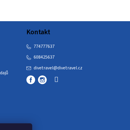
Kontakt
774777637
608425637
divetravel
@
divetravel.cz
dajů