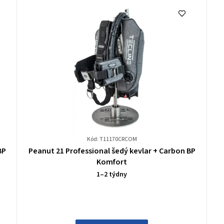
Kód: T11170CRCOM
Průměrné
BP
Peanut 21 Professional šedý kevlar + Carbon BP
hodnocení
Komfort
produktu
1–2 týdny
je
0,0
z
5