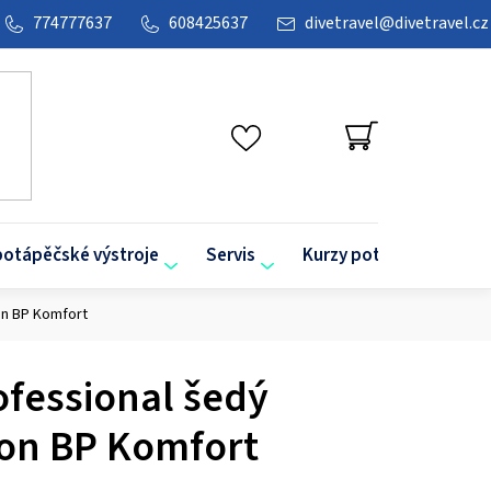
774777637
608425637
divetravel
@
divetravel.cz
NÁKUPNÍ
KOŠÍK
potápěčské výstroje
Servis
Kurzy potápění
O
on BP Komfort
ofessional šedý
bon BP Komfort