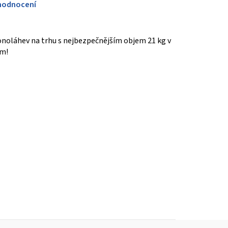
hodnocení
onoláhev na trhu s nejbezpečnějším objem 21 kg v
em!