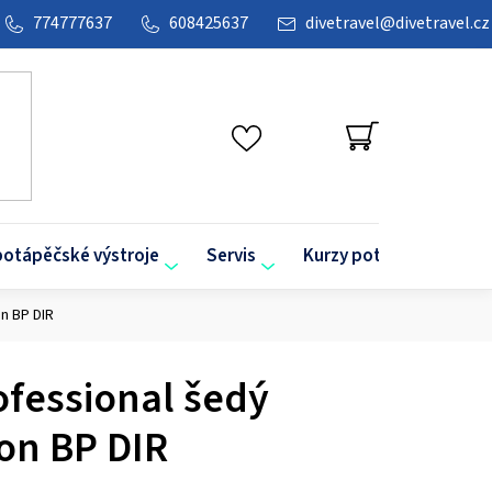
774777637
608425637
divetravel
@
divetravel.cz
NÁKUPNÍ
KOŠÍK
potápěčské výstroje
Servis
Kurzy potápění
O
n BP DIR
ofessional šedý
on BP DIR