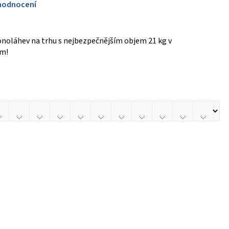
hodnocení
onoláhev na trhu s nejbezpečnějším objem 21 kg v
em!