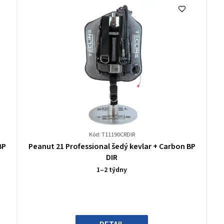
Kód: T11190CRDIR
Průměrné
BP
Peanut 21 Professional šedý kevlar + Carbon BP
hodnocení
DIR
produktu
1–2 týdny
je
0,0
z
5
hvězdiček.