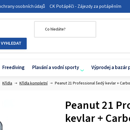
chrany osobních údajů
CK Potápěči - Zájezdy za potápěním
Freediving
Plavání a vodní sporty
Výprodej a bazár 
Křídla
Křídla kompletní
Peanut 21 Professional šedý kevlar + Carbo
Peanut 21 Pr
kevlar + Carb
Průměrné