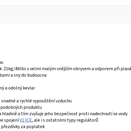
hu
ak: 21kg/46lbs s velmi malým vnějším obrysem a odporem při plavá
ebami a sny do budoucna
ný a odolný kevlar
e snadné a rychlé vypouštění vzduchu
h podobných produktu
a hladině a tím zvyšuje jeho bezpečnost proti nadechnutí se vody
ve spojení
V1 ICE
, ale i s ostatními typy regulátorů
 přezdívky za poplatek