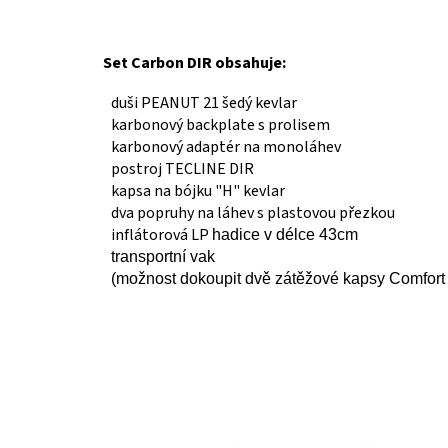
Set Carbon DIR obsahuje:
duši PEANUT 21 šedý kevlar
karbonový backplate s prolisem
karbonový adaptér na monoláhev
postroj TECLINE DIR
kapsa na bójku "H" kevlar
dva popruhy na láhev s plastovou přezkou
inflátorová LP
hadice v
délce 43cm
transportní vak
(možnost dokoupit dvě zátěžové kapsy Comfort s