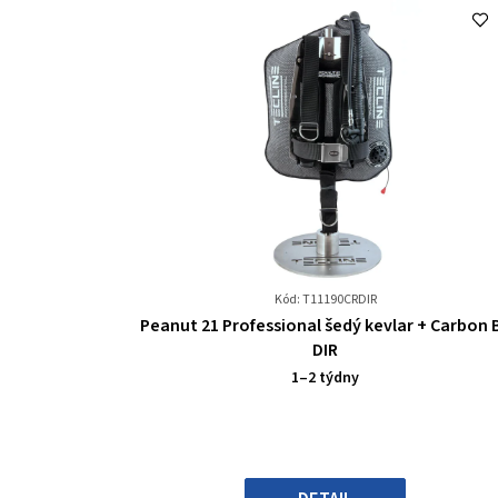
Kód: T11190CRDIR
Průměrné
Peanut 21 Professional šedý kevlar + Carbon 
hodnocení
DIR
produktu
1–2 týdny
je
0,0
z
5
hvězdiček.