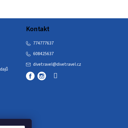
Kontakt
774777637
608425637
divetravel
@
divetravel.cz
dajů