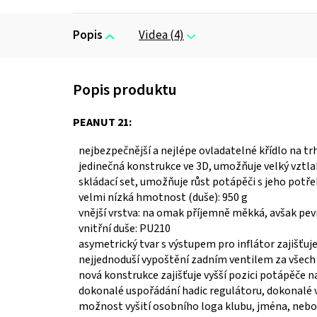
Popis
Videa (4)
PEANUT 21:
nejbezpečnější a nejlépe ovladatelné křídlo na tr
jedinečná konstrukce ve 3D, umožňuje velký vztl
skládací set, umožňuje růst potápěči s jeho potř
velmi nízká hmotnost (duše): 950 g
vnější vrstva: na omak příjemně měkká, avšak pev
vnitřní duše: PU210
asymetrický tvar s výstupem pro inflátor zajišťuj
nejjednoduší vypoštění zadním ventilem za všec
nová konstrukce zajišťuje vyšší pozici potápěče n
dokonalé uspořádání hadic regulátoru, dokonalé 
možnost vyšití osobního loga klubu, jména, nebo