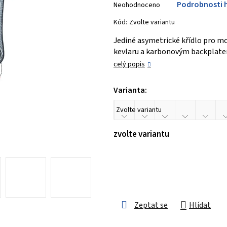
Podrobnosti 
Neohodnoceno
hodnocení
produktu
Kód:
Zvolte variantu
je
Jediné asymetrické křídlo pro m
0,0
kevlaru a karbonovým backplat
z 5
celý popis
hvězdiček.
Varianta:
zvolte variantu
Zeptat se
Hlídat