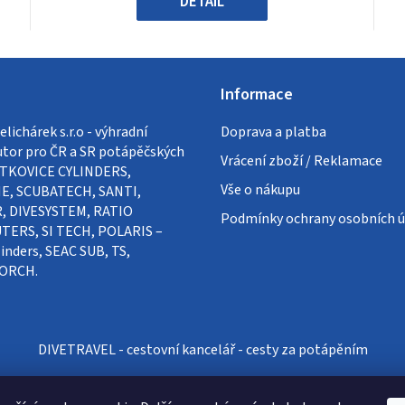
DETAIL
Informace
lichárek s.r.o - výhradní
Doprava a platba
utor pro ČR a SR potápěčských
Vrácení zboží / Reklamace
VÍTKOVICE CYLINDERS,
Vše o nákupu
E, SCUBATECH, SANTI,
, DIVESYSTEM, RATIO
Podmínky ochrany osobních ú
ERS, SI TECH, POLARIS –
inders, SEAC SUB, TS,
ORCH.
DIVETRAVEL - cestovní kancelář - cesty za potápěním