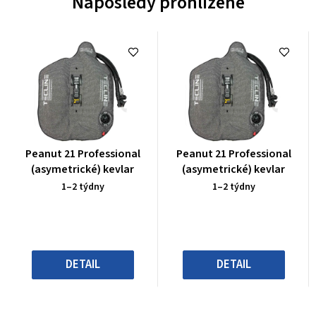
Naposledy prohlížené
Průměrné
Průměrné
Peanut 21 Professional
Peanut 21 Professional
hodnocení
hodnocení
(asymetrické) kevlar
(asymetrické) kevlar
produktu
produktu
1–2 týdny
1–2 týdny
je
je
0,0
0,0
z
z
5
5
hvězdiček.
hvězdiček.
DETAIL
DETAIL