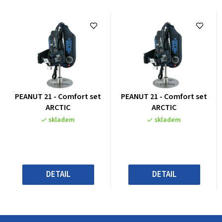
Průměrné
Průměrné
PEANUT 21 - Comfort set
PEANUT 21 - Comfort set
hodnocení
hodnocení
ARCTIC
ARCTIC
produktu
produktu
skladem
skladem
je
je
4,3
4,3
z
z
5
5
hvězdiček.
hvězdiček.
DETAIL
DETAIL