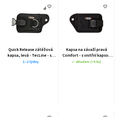
Quick Release zátěžová
Kapsa na závaží pravá
kapsa, levá - TecLine - se
Comfort - s vnitřní kapsou
šroubem a matkou
(max. 4kg) se šroubem a
1–2 týdny
skladem
(>5 ks)
matkou