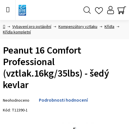
Přejít
na
obsah
Hledat
NÁ
KO
Domů
Vybavení pro potápění
Kompenzátory vztlaku
Křídla
Křídla kompletní
Peanut 16 Comfort
Professional
(vztlak.16kg/35lbs) - šedý
kevlar
Průměrné
Podrobnosti hodnocení
Neohodnoceno
hodnocení
produktu
Kód:
T12390-1
je
0,0
z 5