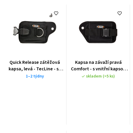
Quick Release zátěžová
Kapsa na závaží pravá
kapsa, levá - TecLine - se
Comfort - s vnitřní kapsou
šroubem a matkou
(max. 4kg) se šroubem a
1–2 týdny
skladem
(>5 ks)
matkou