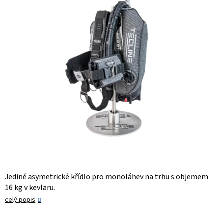
hvězdiček.
Jediné asymetrické křídlo pro monoláhev na trhu s objemem
16 kg v kevlaru.
celý popis