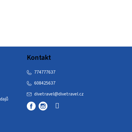
Kontakt
774777637
608425637
divetravel
@
divetravel.cz
dajů