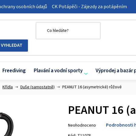
chrany osobních údajů
CK Potápěči - Zájezdy za potápěním
Freediving
Plavání a vodní sporty
Výprodej a bazár 
Křídla
Duše (samostatně)
PEANUT 16 (asymetrické) růžové
PEANUT 16 (a
Průměrné
Podrobnosti 
Neohodnoceno
hodnocení
produktu
Kód:
T11078