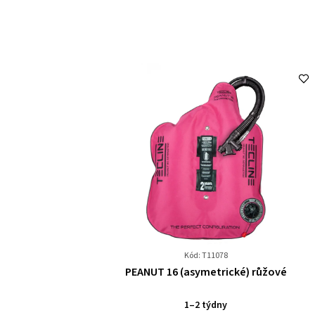
Kód: T11078
Průměrné
PEANUT 16 (asymetrické) růžové
hodnocení
produktu
1–2 týdny