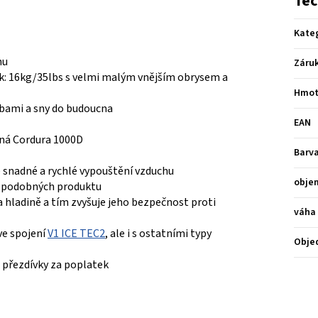
Tec
Kate
hu
Záru
ak: 16kg/35lbs s velmi malým vnějším obrysem a
Hmot
ebami a sny do budoucna
EAN
vná Cordura 1000D
Barv
e snadné a rychlé vypouštění vzduchu
obje
h podobných produktu
a hladině a tím zvyšuje jeho bezpečnost proti
váha
ve spojení
V1 ICE TEC2
, ale i s ostatními typy
Obje
 přezdívky za poplatek