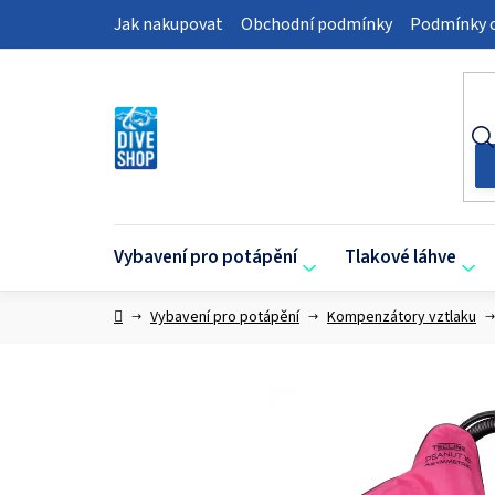
Přejít
Jak nakupovat
Obchodní podmínky
Podmínky o
na
obsah
Vybavení pro potápění
Tlakové láhve
Domů
Vybavení pro potápění
Kompenzátory vztlaku