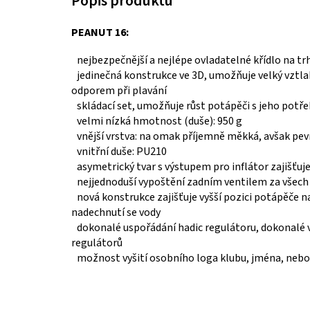
PEANUT 16:
nejbezpečnější a nejlépe ovladatelné křídlo na tr
jedinečná konstrukce ve 3D, umožňuje velký vztl
odporem při plavání
skládací set, umožňuje růst potápěči s jeho potř
velmi nízká hmotnost (duše): 950 g
vnější vrstva: na omak příjemně měkká, avšak pe
vnitřní duše: PU210
asymetrický tvar s výstupem pro inflátor zajišťuj
nejjednoduší vypoštění zadním ventilem za všec
nová konstrukce zajišťuje vyšší pozici potápěče n
nadechnutí se vody
dokonalé uspořádání hadic regulátoru, dokonalé 
regulátorů
možnost vyšití osobního loga klubu, jména, nebo