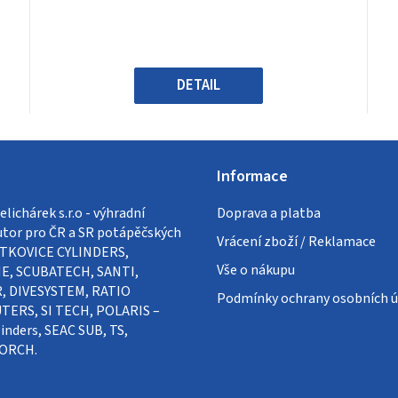
je
0,0
z
5
hvězdiček.
DETAIL
Informace
lichárek s.r.o - výhradní
Doprava a platba
utor pro ČR a SR potápěčských
Vrácení zboží / Reklamace
VÍTKOVICE CYLINDERS,
Vše o nákupu
E, SCUBATECH, SANTI,
, DIVESYSTEM, RATIO
Podmínky ochrany osobních ú
ERS, SI TECH, POLARIS –
inders, SEAC SUB, TS,
ORCH.