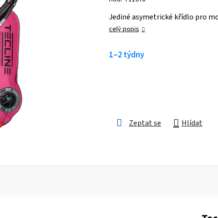
je
Jediné asymetrické křídlo pro m
0,0
celý popis
z 5
hvězdiček.
1–2 týdny
Zeptat se
Hlídat