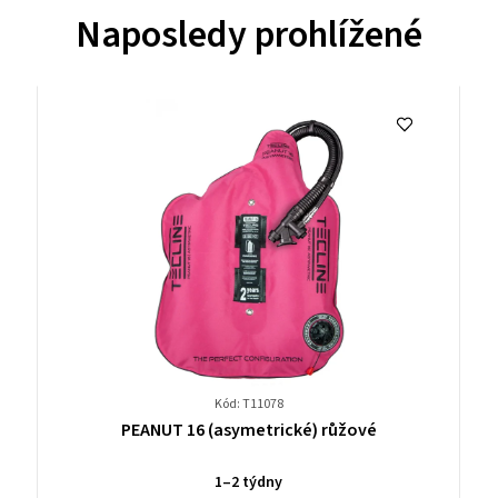
Naposledy prohlížené
Kód: T11078
Průměrné
PEANUT 16 (asymetrické) růžové
hodnocení
produktu
1–2 týdny