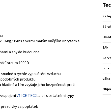
Tec
Kate
Záru
hu
Hmot
ak: 16kg/35lbs s velmi malým vnějším obrysem a
EAN
ebami a sny do budoucna
Barv
vná Cordura 1000D
obje
e snadné a rychlé vypouštění vzduchu
váha
h podobných produktu
a hladině a tím zvyšuje jeho bezpečnost proti
Obje
ve spojení
V1 ICE TEC2
, ale i s ostatními typy
 přezdívky za poplatek