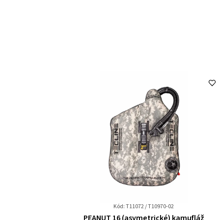
Kód: T11072 / T10970-02
Průměrné
PEANUT 16 (asymetrické) kamufláž