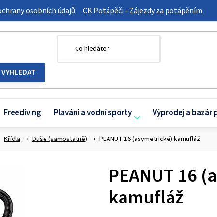
chrany osobních údajů
CK Potápěči - Zájezdy za potápěním
Freediving
Plavání a vodní sporty
Výprodej a bazár 
Křídla
Duše (samostatně)
PEANUT 16 (asymetrické) kamufláž
PEANUT 16 (a
kamufláž
Průměrné