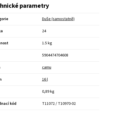
hnické parametry
gorie
Duše (samostatně)
ka
24
nost
1.5 kg
5904474704608
a
camu
m
16 l
0,89 kg
dnací kód
T11072 / T10970-02