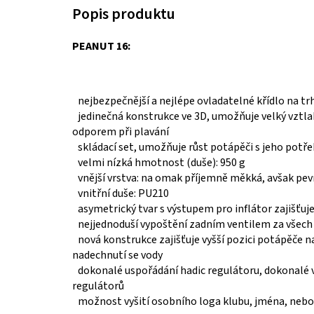
PEANUT 16:
nejbezpečnější a nejlépe ovladatelné křídlo na tr
jedinečná konstrukce ve 3D, umožňuje velký vztl
odporem při plavání
skládací set, umožňuje růst potápěči s jeho potř
velmi nízká hmotnost (duše): 950 g
vnější vrstva: na omak příjemně měkká, avšak pe
vnitřní duše: PU210
asymetrický tvar s výstupem pro inflátor zajišťuj
nejjednoduší vypoštění zadním ventilem za všec
nová konstrukce zajišťuje vyšší pozici potápěče n
nadechnutí se vody
dokonalé uspořádání hadic regulátoru, dokonalé 
regulátorů
možnost vyšití osobního loga klubu, jména, nebo