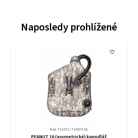
Naposledy prohlížené
Kód: T11072 / T10970-02
Průměrné
PEANUT 16 (asymetrické) kamufláž