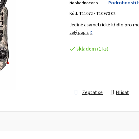
Podrobnosti 
Neohodnoceno
hodnocení
produktu
Kód:
T11072 / T10970-02
je
Jediné asymetrické křídlo pro m
0,0
celý popis
z 5
hvězdiček.
skladem
(1 ks)
Zeptat se
Hlídat