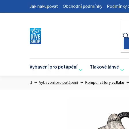
Přejít
Jak nakupovat
Obchodní podmínky
Podmínky o
na
obsah
Vybavení pro potápění
Tlakové láhve
Domů
Vybavení pro potápění
Kompenzátory vztlaku