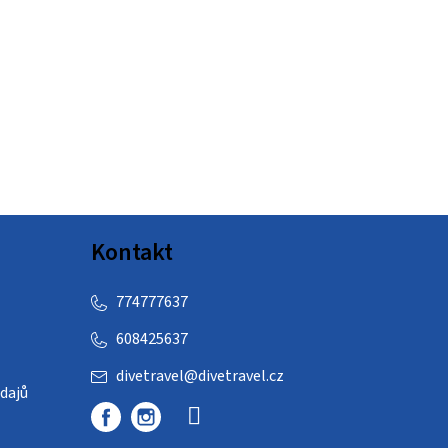
Kontakt
774777637
608425637
divetravel
@
divetravel.cz
dajů