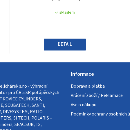
hodnocení
produktu
skladem
je
0,0
z
5
hvězdiček.
DETAIL
Informace
lichárek s.r.o - výhradní
Doprava a platba
utor pro ČR a SR potápěčských
Vrácení zboží / Reklamace
VÍTKOVICE CYLINDERS,
Vše o nákupu
E, SCUBATECH, SANTI,
, DIVESYSTEM, RATIO
Podmínky ochrany osobních ú
ERS, SI TECH, POLARIS –
inders, SEAC SUB, TS,