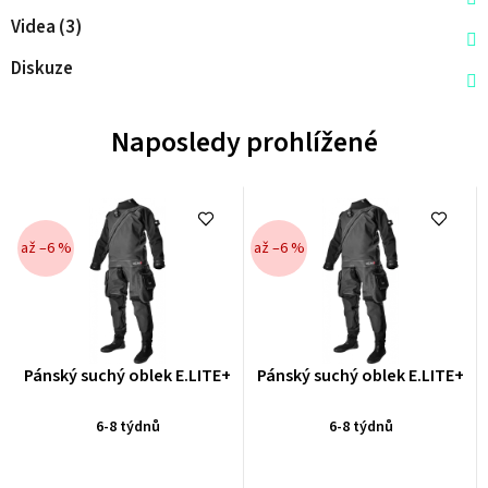
Videa (3)
Diskuze
Naposledy prohlížené
až –6 %
až –6 %
Průměrné
Průměrné
Pánský suchý oblek E.LITE+
Pánský suchý oblek E.LITE+
hodnocení
hodnocení
produktu
produktu
6-8 týdnů
6-8 týdnů
je
je
0,0
0,0