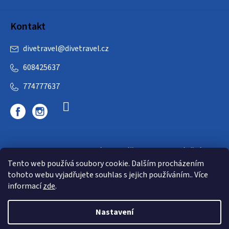
Kontakt
divetravel
@
divetravel.cz
608425637
774777637
DIVETRAVEL - cestovní kancelář - cesty za potápěním
Tento web používá soubory cookie. Dalším procházením
tohoto webu vyjadřujete souhlas s jejich používáním.. Více
informací
zde
.
Nastavení
Copyright 2026
E-dive
. Všechna práva vyhrazena.