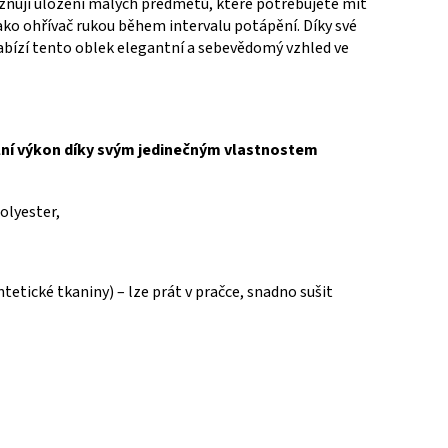
ňují uložení malých předmětů, které potřebujete mít
 jako ohřívač rukou během intervalu potápění.
Díky své
abízí tento oblek elegantní a sebevědomý vzhled ve
lní výkon díky svým jedinečným vlastnostem
olyester
,
tetické tkaniny) – lze prát v pračce, snadno sušit