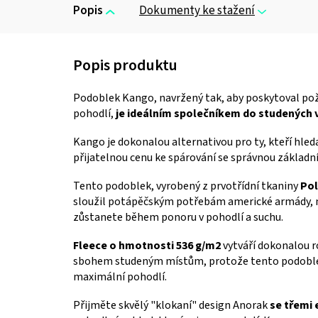
Popis
Dokumenty ke stažení
Podoblek Kango, navržený tak, aby poskytoval pož
pohodlí,
je
ideálním společníkem do studených v
Kango je dokonalou alternativou pro ty, kteří hle
přijatelnou cenu ke spárování se správnou základ
Tento podoblek, vyrobený z prvotřídní tkaniny
Pol
sloužil potápěčským potřebám americké armády, na
zůstanete během ponoru v pohodlí a suchu.
Fleece o hmotnosti 536 g/m2
vytváří dokonalou r
sbohem studeným místům, protože tento podoblek 
maximální pohodlí.
Přijměte skvělý "klokaní" design Anorak
se třemi