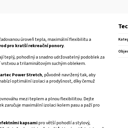
Tec
adovanou úroveň tepla, maximální flexibilitu a
Kate
od pro kratší rekreační ponory
.
Obje
dají teplý, pohodlný a snadno udržovatelný podoblek za
ní vrstvou a trilaminátovým suchým oblekem.
artec Power Stretch
, původně navržený tak, aby
bízí optimální izolaci a prodyšnost, díky čemuž
ovnováhu mezi teplem a plnou flexibilitou.
Dejte
zaručuje maximální izolaci kolem pasu a paží pro
 efektními kapsami
pro větší pohodlí a stylový,