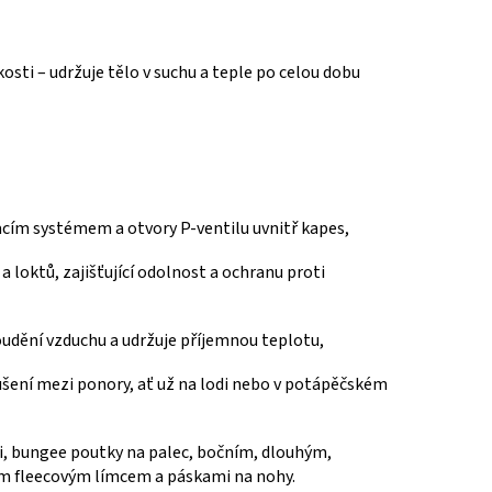
osti – udržuje tělo v suchu a teple po celou dobu
acím systémem a otvory P-ventilu uvnitř kapes,
a loktů, zajišťující odolnost a ochranu proti
roudění vzduchu a udržuje příjemnou teplotu,
ušení mezi ponory, ať už na lodi nebo v potápěčském
mi, bungee poutky na palec, bočním, dlouhým,
m fleecovým límcem a páskami na nohy.