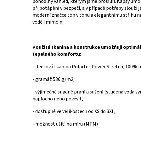
pohodlný vzhled, kterým jsme proslulí.
Kapsy umož
při potápění v bezpečí, a v případě potřeby slouží
moderní značce tón v tónu a elegantnímu střihu n
vodě i mimo ni.
Použitá tkanina a konstrukce umožňují optimá
tepelného komfortu:
-
fleecová tkanina Polartec Power Stretch, 100% p
-
gramáž 536 g/m2,
-
výjimečně snadné praní a sušení (studená voda syn
naplocho nebo pověsit,
-
dostupné ve velikostech od XS do 3XL,
-
možnost ušití na míru (MTM)