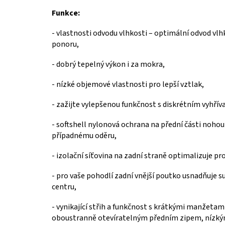
Funkce:
-
vlastnosti odvodu vlhkosti – optimální odvod vlhk
ponoru,
-
dobrý tepelný výkon i za mokra,
-
nízké objemové vlastnosti pro lepší vztlak,
-
zažijte vylepšenou funkčnost s diskrétním vyhřív
-
softshell nylonová ochrana na přední části nohou 
případnému oděru,
-
izolační síťovina na zadní straně optimalizuje p
-
pro vaše pohodlí zadní vnější poutko usnadňuje s
centru,
-
vynikající střih a funkčnost s krátkými manžeta
oboustranně otevíratelným předním zipem, nízký