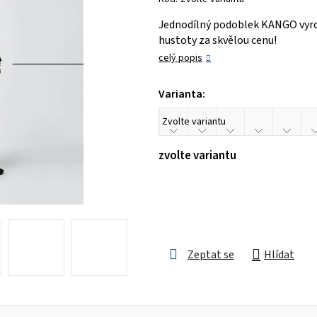
je
Jednodílný podoblek KANGO vyrob
0,0
hustoty za skvělou cenu!
z 5
celý popis
hvězdiček.
Varianta:
zvolte variantu
Zeptat se
Hlídat