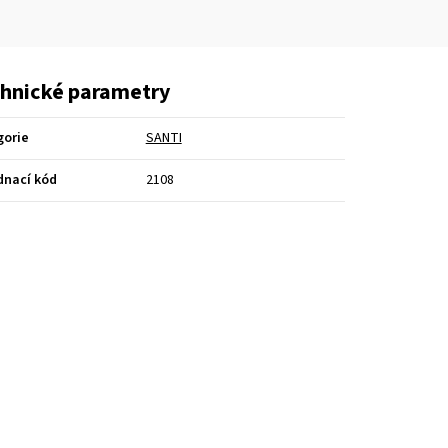
hnické parametry
gorie
SANTI
dnací kód
2108