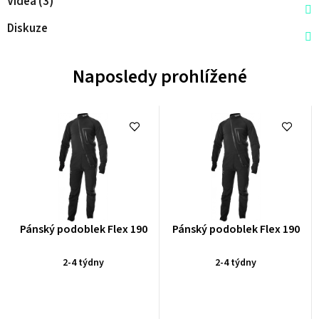
Videa (3)
Diskuze
Naposledy prohlížené
Průměrné
Průměrné
Pánský podoblek Flex 190
Pánský podoblek Flex 190
hodnocení
hodnocení
produktu
produktu
2-4 týdny
2-4 týdny
je
je
0,0
0,0
z
z