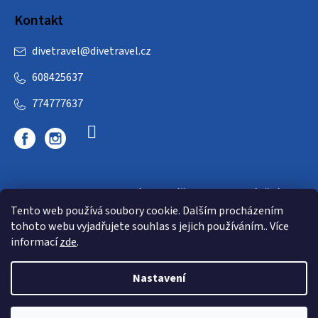
Kontakt
divetravel
@
divetravel.cz
608425637
774777637
DIVETRAVEL - cestovní kancelář - cesty za potápěním
Tento web používá soubory cookie. Dalším procházením
tohoto webu vyjadřujete souhlas s jejich používáním.. Více
informací
zde
.
Nastavení
Copyright 2026
E-dive
. Všechna práva vyhrazena.