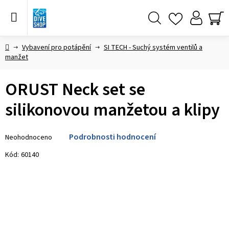
Přejít
na
obsah
Hledat
NÁ
KO
Domů
Vybavení pro potápění
SI TECH - Suchý systém ventilů a
manžet
ORUST Neck set se
silikonovou manžetou a klipy
Průměrné
Podrobnosti hodnocení
Neohodnoceno
hodnocení
produktu
Kód:
60140
je
0,0
z 5
hvězdiček.