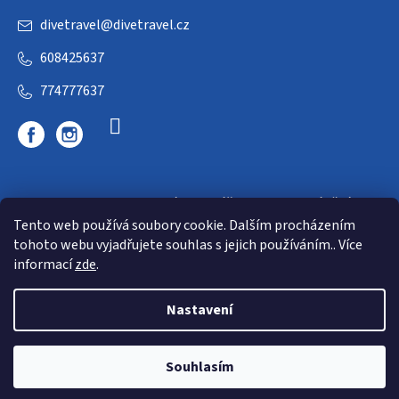
divetravel
@
divetravel.cz
608425637
774777637
DIVETRAVEL - cestovní kancelář - cesty za potápěním
Tento web používá soubory cookie. Dalším procházením
tohoto webu vyjadřujete souhlas s jejich používáním.. Více
informací
zde
.
Nastavení
Copyright 2026
E-dive
. Všechna práva vyhrazena.
Souhlasím
Shoptet
|
mime digital