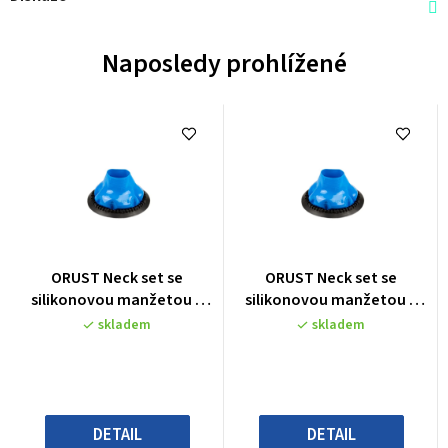
Naposledy prohlížené
Průměrné
Průměrné
ORUST Neck set se
ORUST Neck set se
hodnocení
hodnocení
silikonovou manžetou a
silikonovou manžetou a
produktu
produktu
klipy
klipy
skladem
skladem
je
je
0,0
0,0
z
z
5
5
hvězdiček.
hvězdiček.
DETAIL
DETAIL