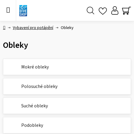
Přejít
na
obsah
Hledat
NÁ
KO
Domů
Vybavení pro potápění
Obleky
Obleky
Mokré obleky
Polosuché obleky
Suché obleky
Podobleky