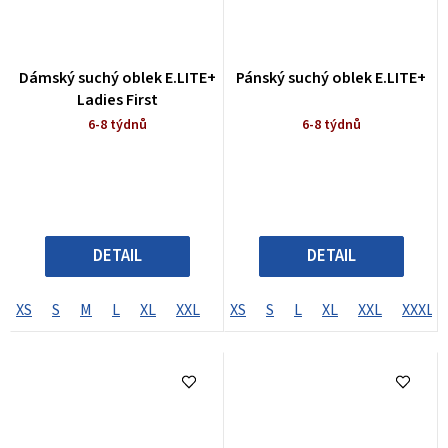
Dámský suchý oblek E.LITE+
Pánský suchý oblek E.LITE+
Ladies First
6-8 týdnů
6-8 týdnů
DETAIL
DETAIL
XS
S
M
L
XL
XXL
SL
XS
ML
S
L
MLL
XL
LS
XXL
LL
XXXL
XLS