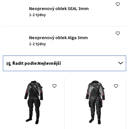
k
Neoprenový oblek SEAL 3mm
t
1-2 týdny
ů
Neoprenový oblek Alga 3mm
1-2 týdny
Ř
Řadit podle:
Nejlevnější
a
z
e
n
í
p
r