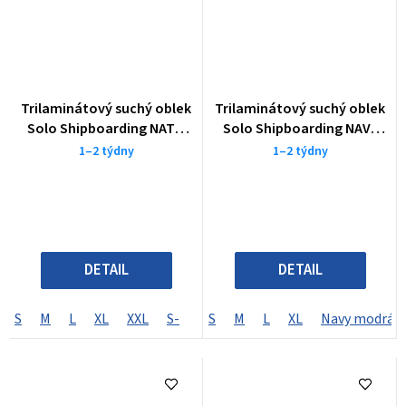
Trilaminátový suchý oblek
Trilaminátový suchý oblek
Solo Shipboarding NATO
Solo Shipboarding NAVY
GREEN
BLUE
1–2 týdny
1–2 týdny
DETAIL
DETAIL
S
M
L
XL
XXL
S-
S+
S
M-
M
L
M+
XL
L-
Navy modrá
L+
XL-