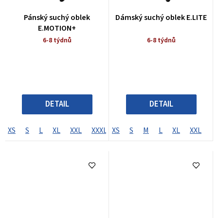
Pánský suchý oblek
Dámský suchý oblek E.LITE
E.MOTION+
6-8 týdnů
6-8 týdnů
DETAIL
DETAIL
XS
S
L
XL
XXL
XXXL
XS
SL
S
ML
M
MLL
L
XL
LS
XXL
LL
S
X