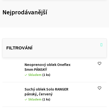
Nejprodávanější
V
ý
p
i
Neoprenový oblek Oneflex
s
5mm PÁNSKÝ
p
Skladem
(1 ks)
r
o
Suchý oblek Solo RANGER
pánský, červený
d
Skladem
(1 ks)
u