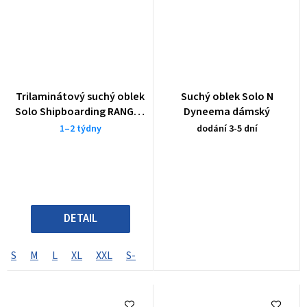
Trilaminátový suchý oblek
Suchý oblek Solo N
Solo Shipboarding RANGER
Dyneema dámský
NATO
1–2 týdny
dodání 3-5 dní
DETAIL
S
M
L
XL
XXL
S-
S+
M-
M+
L-
L+
XL-