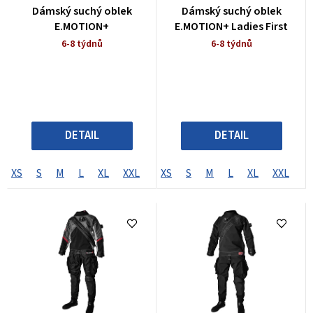
o
Dámský suchý oblek
Dámský suchý oblek
d
E.MOTION+
E.MOTION+ Ladies First
u
6-8 týdnů
6-8 týdnů
k
t
ů
DETAIL
DETAIL
XS
S
M
L
XL
XXL
SL
XS
ML
S
M
MLL
L
LS
XL
LL
XXL
XLS
S