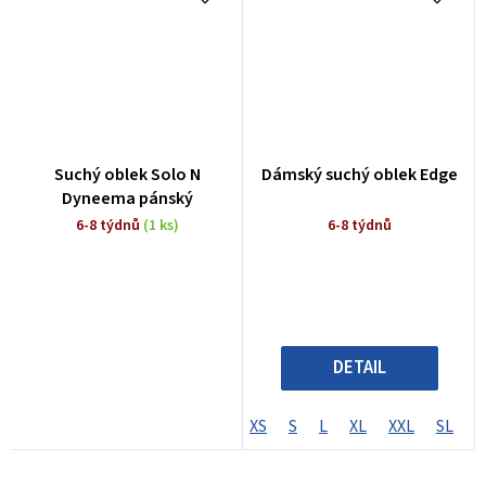
Suchý oblek Solo N
Dámský suchý oblek Edge
Dyneema pánský
6-8 týdnů
(1 ks)
6-8 týdnů
DETAIL
XS
S
L
XL
XXL
SL
M