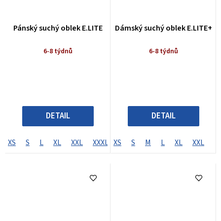
Pánský suchý oblek E.LITE
Dámský suchý oblek E.LITE+
6-8 týdnů
6-8 týdnů
DETAIL
DETAIL
XS
S
L
XL
XXL
XXXL
XS
SL
S
ML
M
MLL
L
XL
LS
XXL
LL
S
X