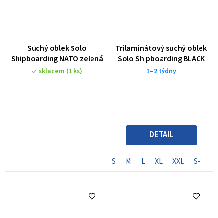
Suchý oblek Solo
Trilaminátový suchý oblek
Shipboarding NATO zelená
Solo Shipboarding BLACK
skladem
(1 ks)
1–2 týdny
DETAIL
S
M
L
XL
XXL
S-
S