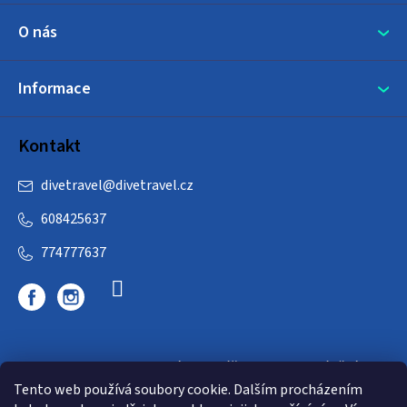
O nás
Informace
Kontakt
divetravel
@
divetravel.cz
608425637
774777637
DIVETRAVEL - cestovní kancelář - cesty za potápěním
Tento web používá soubory cookie. Dalším procházením