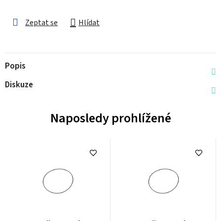
Zeptat se
Hlídat
Popis
Diskuze
Naposledy prohlížené