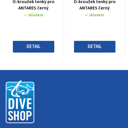
Průměrné
Průměrné
O-kroužek tenký pro
O-kroužek tenký pro
hodnocení
hodnocení
ANTARES černý
ANTARES černý
produktu
produktu
skladem
skladem
je
je
0,0
0,0
z
z
5
5
hvězdiček.
hvězdiček.
DETAIL
DETAIL
Z
á
p
a
t
í