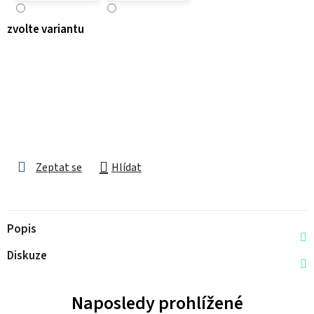
zvolte variantu
Zeptat se
Hlídat
Popis
Diskuze
Naposledy prohlížené