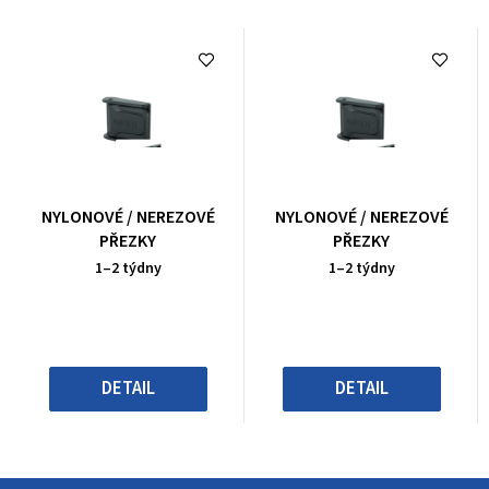
Průměrné
Průměrné
NYLONOVÉ / NEREZOVÉ
NYLONOVÉ / NEREZOVÉ
hodnocení
hodnocení
PŘEZKY
PŘEZKY
produktu
produktu
1–2 týdny
1–2 týdny
je
je
0,0
0,0
z
z
5
5
hvězdiček.
hvězdiček.
DETAIL
DETAIL