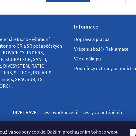
Informace
lichárek s.r.o - výhradní
Doprava a platba
utor pro ČR a SR potápěčských
Vrácení zboží / Reklamace
VÍTKOVICE CYLINDERS,
Vše o nákupu
E, SCUBATECH, SANTI,
, DIVESYSTEM, RATIO
Podmínky ochrany osobních ú
ERS, SI TECH, POLARIS –
inders, SEAC SUB, TS,
ORCH.
DIVETRAVEL - cestovní kancelář - cesty za potápěním
oužívá soubory cookie. Dalším procházením tohoto webu