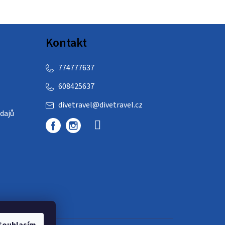
Kontakt
774777637
608425637
divetravel
@
divetravel.cz
dajů