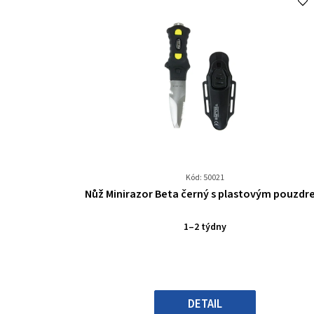
Kód: 50021
Průměrné
Nůž Minirazor Beta černý s plastovým pouzd
hodnocení
produktu
1–2 týdny
je
0,0
z
5
hvězdiček.
DETAIL