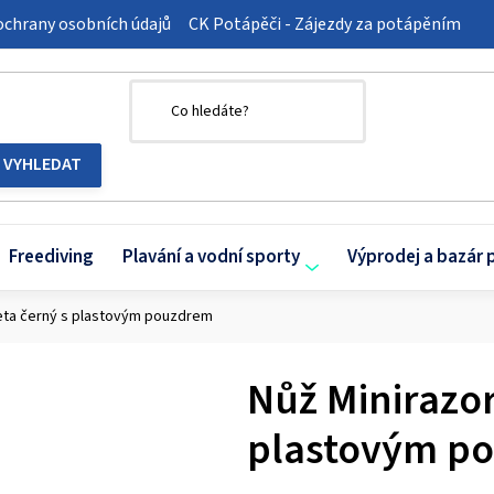
chrany osobních údajů
CK Potápěči - Zájezdy za potápěním
Freediving
Plavání a vodní sporty
Výprodej a bazár 
Beta černý s plastovým pouzdrem
Nůž Minirazor
plastovým p
Průměrné