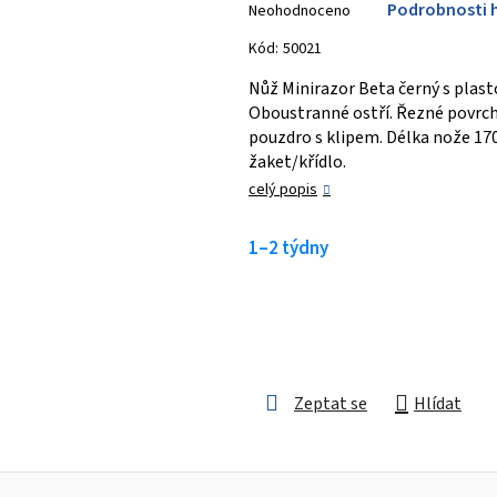
Podrobnosti 
Neohodnoceno
hodnocení
produktu
Kód:
50021
je
Nůž Minirazor Beta černý s plas
0,0
Oboustranné ostří. Řezné povrchy
z 5
pouzdro s klipem. Délka nože 17
hvězdiček.
žaket/křídlo.
celý popis
1–2 týdny
Zeptat se
Hlídat