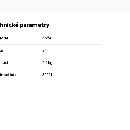
hnické parametry
gorie
Nože
ka
24
nost
0.4 kg
dnací kód
50021