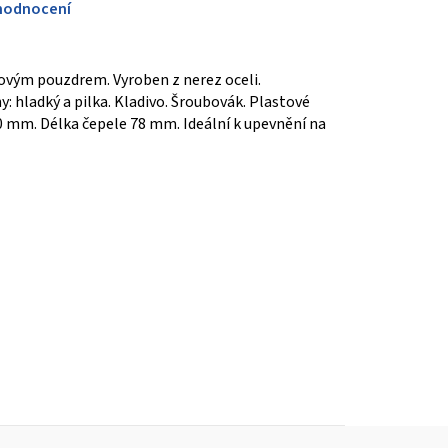
hodnocení
tovým pouzdrem. Vyroben z nerez oceli.
: hladký a pilka. Kladivo. Šroubovák. Plastové
0 mm. Délka čepele 78 mm. Ideální k upevnění na