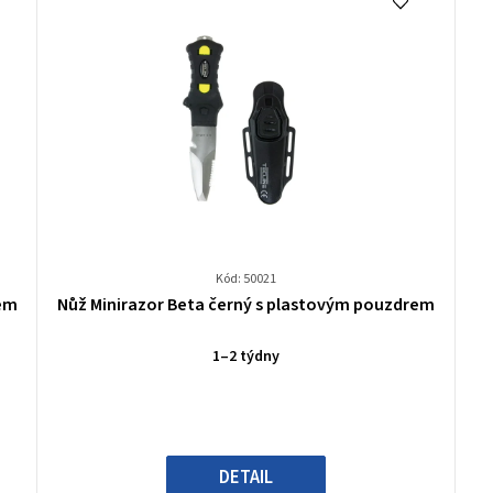
Kód: 50021
Průměrné
rem
Nůž Minirazor Beta černý s plastovým pouzdrem
hodnocení
produktu
1–2 týdny
je
0,0
z
5
hvězdiček.
DETAIL