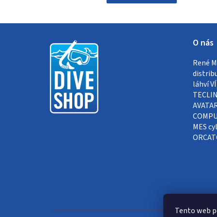
Z
O nás
á
René Me
p
distrib
a
láhví 
TECLIN
t
AVATAR
COMPUT
í
MES cyl
ORCAT
Tento web p