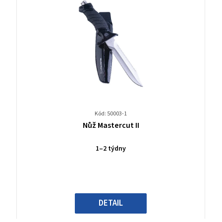
Kód: 50003-1
Průměrné
Nůž Mastercut II
hodnocení
produktu
1–2 týdny
je
0,0
z
5
hvězdiček.
DETAIL