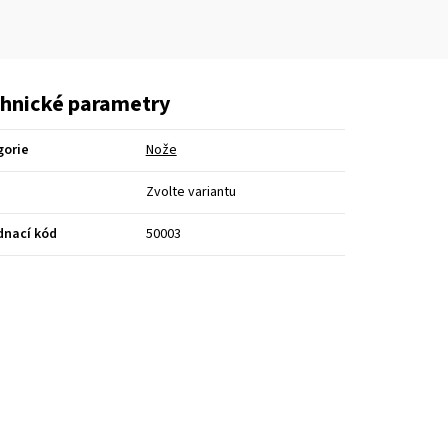
hnické parametry
gorie
Nože
Zvolte variantu
dnací kód
50003