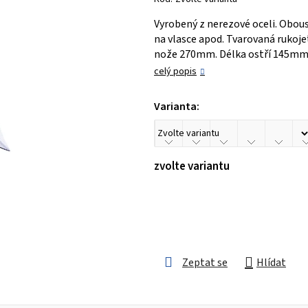
je
Vyrobený z nerezové oceli. Obous
0,0
na vlasce apod. Tvarovaná rukoje
z 5
nože 270mm. Délka ostří 145mm.
hvězdiček.
celý popis
Varianta:
zvolte variantu
Zeptat se
Hlídat