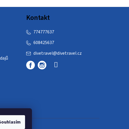
Kontakt
774777637
608425637
divetravel
@
divetravel.cz
dajů
Souhlasím