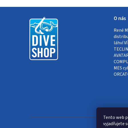
Z
O nás
á
René Me
p
distrib
a
láhví 
TECLIN
t
AVATAR
COMPUT
í
MES cyl
ORCAT
Tento web p
vyjadřujete s