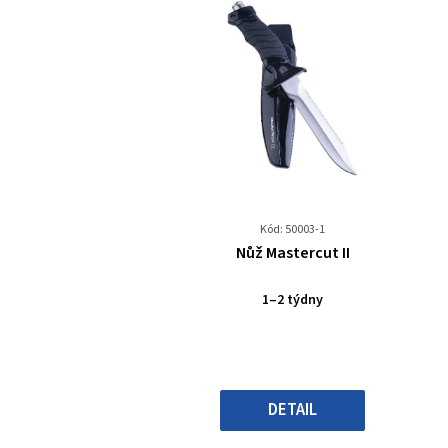
Kód: 50003-1
Průměrné
Nůž Mastercut II
hodnocení
produktu
1–2 týdny
je
0,0
z
5
hvězdiček.
DETAIL