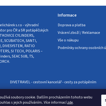
Informace
lichárek s.r.o - výhradní
Doprava a platba
utor pro ČR a SR potápěčských
Vrácení zboží / Reklamace
VÍTKOVICE CYLINDERS,
Vše o nákupu
E, SCUBATECH, SANTI,
, DIVESYSTEM, RATIO
Podmínky ochrany osobních ú
ERS, SI TECH, POLARIS –
inders, SEAC SUB, TS,
ORCH.
DIVETRAVEL - cestovní kancelář - cesty za potápěním
oužívá soubory cookie. Dalším procházením tohoto webu
ouhlas s jejich používáním.. Více informací
zde
.