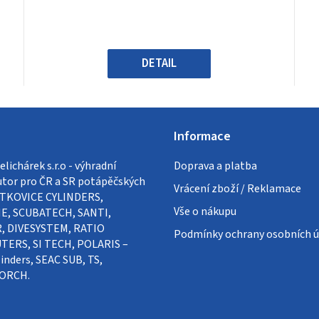
0,0
z
5
hvězdiček.
DETAIL
Informace
lichárek s.r.o - výhradní
Doprava a platba
utor pro ČR a SR potápěčských
Vrácení zboží / Reklamace
VÍTKOVICE CYLINDERS,
Vše o nákupu
E, SCUBATECH, SANTI,
, DIVESYSTEM, RATIO
Podmínky ochrany osobních ú
ERS, SI TECH, POLARIS –
inders, SEAC SUB, TS,
ORCH.