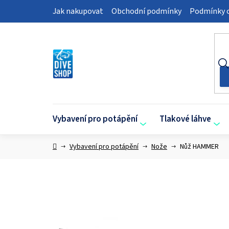
Přejít
Jak nakupovat
Obchodní podmínky
Podmínky o
na
obsah
Vybavení pro potápění
Tlakové láhve
Domů
Vybavení pro potápění
Nože
Nůž HAMMER