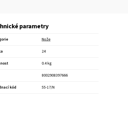
hnické parametry
gorie
Nože
ka
24
nost
0.4 kg
8002908397666
dnací kód
55-17/N