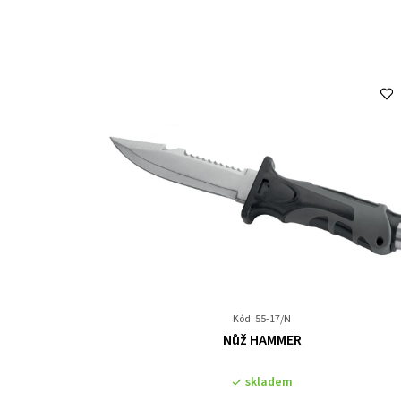
Kód: 55-17/N
Průměrné
Nůž HAMMER
hodnocení
produktu
skladem
je