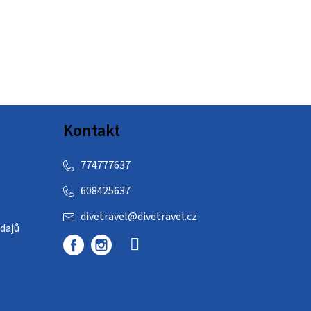
Kontakt
774777637
608425637
divetravel
@
divetravel.cz
dajů