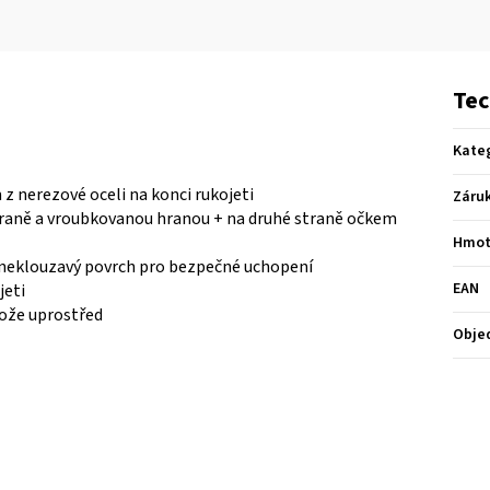
Tec
Kate
 z nerezové oceli na konci rukojeti
Záru
traně a vroubkovanou hranou + na druhé straně očkem
Hmot
 neklouzavý povrch pro bezpečné uchopení
EAN
jeti
nože uprostřed
Obje