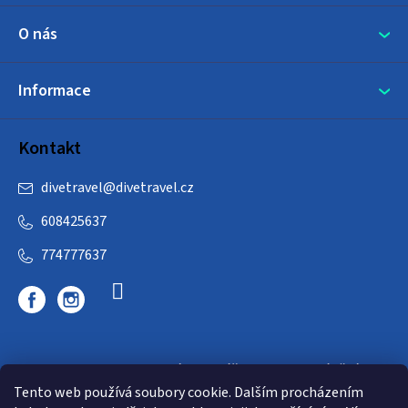
O nás
Informace
Kontakt
divetravel
@
divetravel.cz
608425637
774777637
DIVETRAVEL - cestovní kancelář - cesty za potápěním
Tento web používá soubory cookie. Dalším procházením