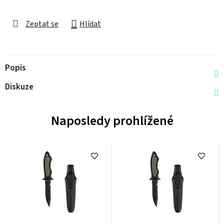
Zeptat se
Hlídat
Popis
Diskuze
Naposledy prohlížené