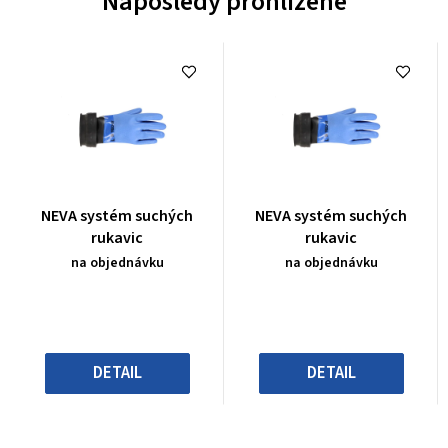
Naposledy prohlížené
Průměrné
Průměrné
NEVA systém suchých
NEVA systém suchých
hodnocení
hodnocení
rukavic
rukavic
produktu
produktu
na objednávku
na objednávku
je
je
0,0
0,0
z
z
5
5
hvězdiček.
hvězdiček.
DETAIL
DETAIL